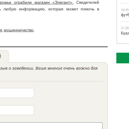
рожье ограбили магазин «Элегант».
Свидетелей
ть любую информацию, которая может помочь в
10:45
фут
21:28
я
,
мошенничество
,
Буд
й
ыв о заведении. Ваше мнение очень важно для