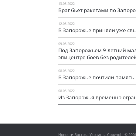
13.05.2022
Враг бьет ракетами по Запор
12.05.2022
В Запорожье приняли уже св
09.05.2022
Под Запорожьем 9-летний мал
эпицентре боев без родителе
08.05.2022
В Запорожье почтили память
08.05.2022
Из Запорожья временно огра
Новости Востока Украины. Copyright © 20