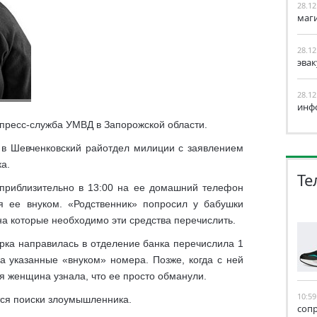
28.12
маг
28.12
эва
28.12
инф
пресс-служба УМВД в Запорожской области.
 в Шевченковский райотдел милиции с заявлением
а.
Те
 приблизительно в 13:00 на ее домашний телефон
я ее внуком. «Родственник» попросил у бабушки
 на которые необходимо эти средства перечислить.
рка направилась в отделение банка перечислила 1
а указанные «внуком» номера. Позже, когда с ней
я женщина узнала, что ее просто обманули.
10:59
ся поиски злоумышленника.
соп