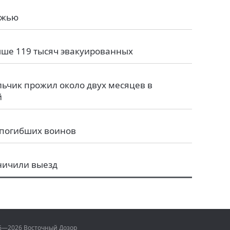
ожью
ыше 119 тысяч эвакуированных
ьчик прожил около двух месяцев в
й
 погибших воинов
ничили выезд
06—2026 Восточный Дозор