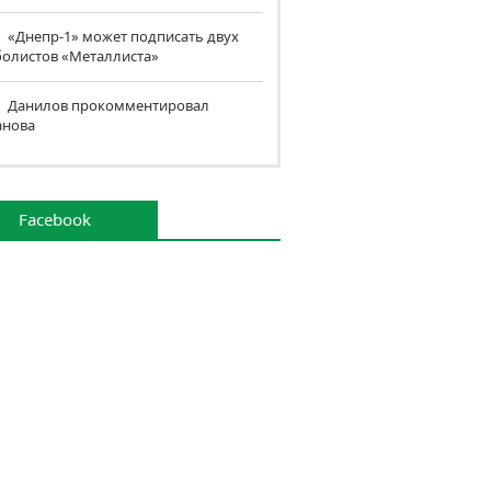
«Днепр-1» может подписать двух
болистов «Металлиста»
Данилов прокомментировал
анова
Facebook