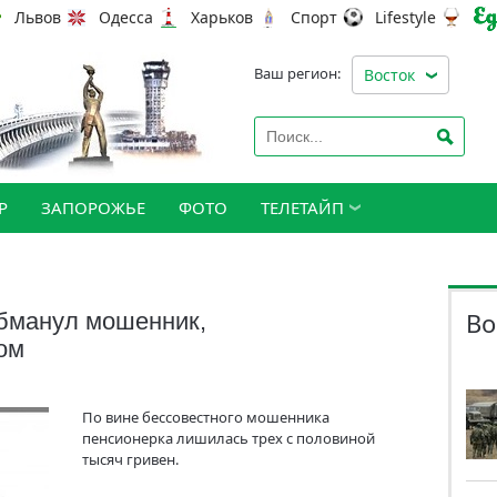
Львов
Одесса
Харьков
Спорт
Lifestyle
Ваш регион:
Восток
Р
ЗАПОРОЖЬЕ
ФОТО
ТЕЛЕТАЙП
Во
бманул мошенник,
ом
По вине бессовестного мошенника
пенсионерка лишилась трех с половиной
тысяч гривен.