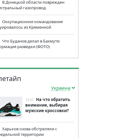
В Донецкой области поврежден
истральный газопровод
Оккупационное командование
куировалось из Кременной
Что Буданов делал в Бахмуте:
ормация разведки (ФОТО)
летайп
Украина
На что обратить
12:51
внимание, выбирая
мужские кроссовки?
Харьков снова обстреляли с
редельной территории