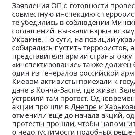
Заявления ОП о готовности провес
совместную инспекцию с террорис
те убедились в соблюдении Минск
соглашений, вызвали взрыв возм
Украине. По сути, на позиции укр
собирались пустить террористов, а
представителя армии страны-оккуп
«инспектирование» также должен 
один из генералов российской арм
Киевом активисты приехали к гос
даче в Конча-Заспе, где живет Зел
устроили там протест. Одновремен
акции прошли в
Днепре
и
Харьков
отменили еще до начала акций, о
протесты прошли, чтобы напомни
о недопустимости подобных реше