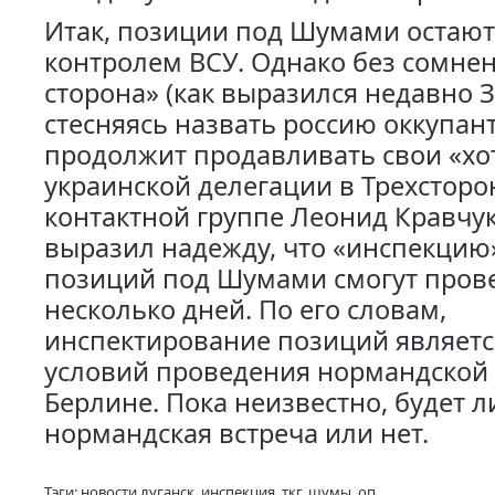
Итак, позиции под Шумами остают
контролем ВСУ. Однако без сомнен
сторона» (как выразился недавно 
стесняясь назвать россию оккупан
продолжит продавливать свои «хот
украинской делегации в Трехстор
контактной группе Леонид Кравчук
выразил надежду, что «инспекцию
позиций под Шумами смогут прове
несколько дней. По его словам,
инспектирование позиций являетс
условий проведения нормандской 
Берлине. Пока неизвестно, будет 
нормандская встреча или нет.
Тэги:
новости луганск
,
инспекция
,
ткг
,
шумы
,
оп