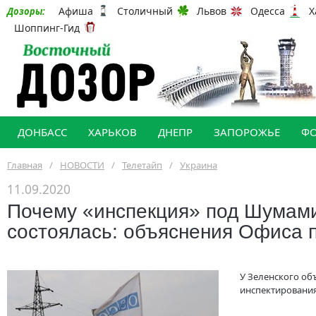
Афиша
Столичный
Львов
Одесса
Х
Дозоры:
Шоппинг-Гид
ДОНБАСС
ХАРЬКОВ
ДНЕПР
ЗАПОРОЖЬЕ
Ф
Главная
/
НОВОСТИ
/
Телетайп
/
Украина
11.09.2020
Почему «инспекция» под Шумам
состоялась: объяснения Офиса 
У Зеленского о
инспектировани