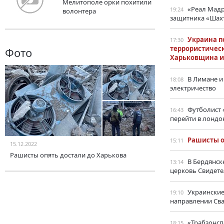
Мелитополе орки похитили
«Реал Мадр
19:24
волонтера
защитника «Шахт
Украина п
17:30
террористическ
Фото
Харьковщина и
В Лимане и
18:08
электричество
Футболист
16:43
перейти в лондо
Рашисты о
15:11
15.12.2022
Рашисты опять достали до Харькова
В Бердянск
13:14
церковь Свидет
Украинские
19:10
направлении Св
«Трабзонс
18:15