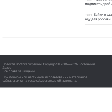
подписать Довб
Байки о сд
16:54
аду для россиян
Новости Востока Украины. Copyright © 2006—2026 Восточный
Дозор
Все права защищены.
При полном или частичном использовании материалов
сайта, ссылка на vostok.dozor.com.ua обязательна.