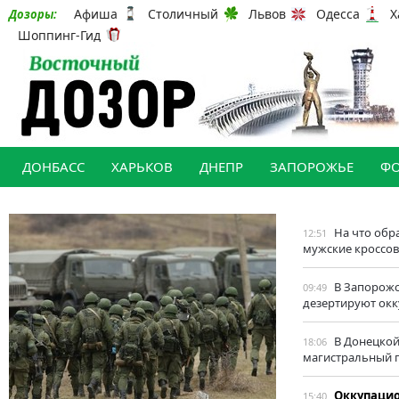
Афиша
Столичный
Львов
Одесса
Х
Дозоры:
Шоппинг-Гид
ДОНБАСС
ХАРЬКОВ
ДНЕПР
ЗАПОРОЖЬЕ
Ф
На что обр
12:51
мужские кроссов
В Запорожс
09:49
дезертируют ок
В Донецкой
18:06
магистральный 
Оккупаци
15:40