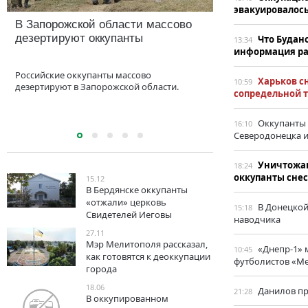
эвакуировалос
В Запорожской области массово
В Донецкой обл
дезертируют оккупанты
магистральный 
Что Будано
13:34
информация ра
Российские оккупанты массово
В Донецкой област
Харьков с
10:59
дезертируют в Запорожской области.
магистральный газо
сопредельной 
определенные огр
потреблению газа в
Оккупанты 
16:10
Северодонецка 
Уничтожаю
18:24
оккупанты снес
15.12
В Бердянске оккупанты
«отжали» церковь
В Донецкой
15:18
Свидетелей Иеговы
наводчика
27.11
Мэр Мелитополя рассказал,
«Днепр-1» 
10:45
как готовятся к деоккупации
футболистов «М
города
18.06
Данилов п
21:28
В оккупированном