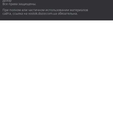
Дозор
Все права защищены.
При полном или частичном использовании материалов
сайта, ссылка на vostok.dozor.com.ua обязательна.