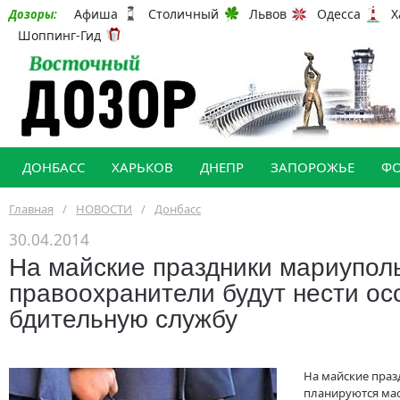
Афиша
Столичный
Львов
Одесса
Х
Дозоры:
Шоппинг-Гид
ДОНБАСС
ХАРЬКОВ
ДНЕПР
ЗАПОРОЖЬЕ
Ф
Главная
/
НОВОСТИ
/
Донбасс
30.04.2014
На майские праздники мариупол
правоохранители будут нести ос
бдительную службу
На майские праз
планируются мас