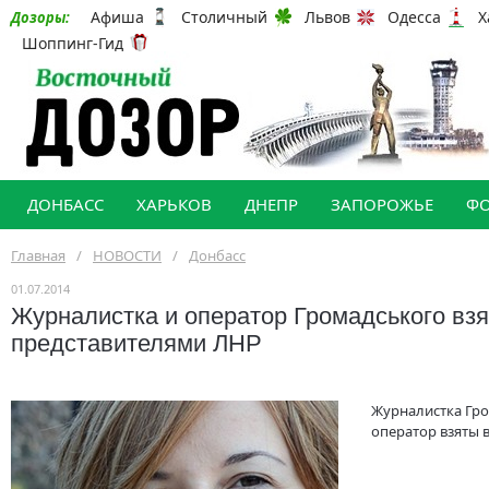
Афиша
Столичный
Львов
Одесса
Х
Дозоры:
Шоппинг-Гид
ДОНБАСС
ХАРЬКОВ
ДНЕПР
ЗАПОРОЖЬЕ
Ф
Главная
/
НОВОСТИ
/
Донбасс
01.07.2014
Журналистка и оператор Громадського взя
представителями ЛНР
Журналистка Гро
оператор взяты 