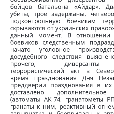
бойцов батальона «Айдар». Дв
убиты, трое задержаны, четвер
подконтрольную боевикам тер
скрываются от украинских правоо
данный момент. В отношении 
боевиков следственным подраз
начато уголовное производс
досудебного следствия выяснен
прочего, диверсанты 
террористический акт в Севе
время празднования Дня Неза
преддверии празднования в их
доставлено дополнительное
(автоматы АК-74, гранатометы РП
гранаты к ним, реактивный огне
взрывчатка и боеприпасы к авт