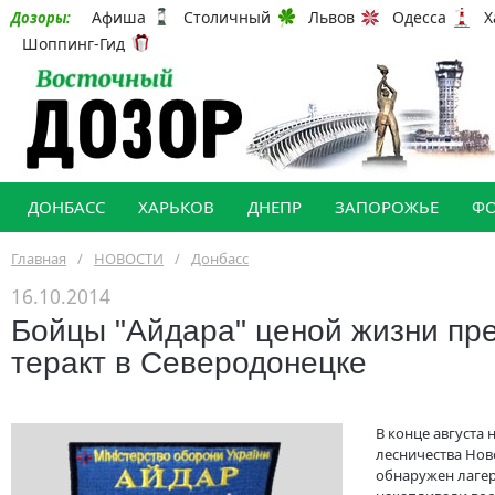
Афиша
Столичный
Львов
Одесса
Х
Дозоры:
Шоппинг-Гид
ДОНБАСС
ХАРЬКОВ
ДНЕПР
ЗАПОРОЖЬЕ
Ф
Главная
/
НОВОСТИ
/
Донбасс
16.10.2014
Бойцы "Айдара" ценой жизни пр
теракт в Северодонецке
В конце августа
лесничества Нов
обнаружен лагер