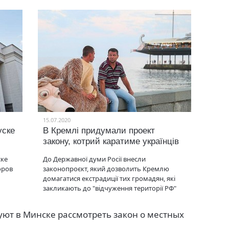
15.07.2020
уске
В Кремлі придумали проект
закону, котрий каратиме українців
ске
До Державної думи Росії внесли
оров
законопроєкт, який дозволить Кремлю
домагатися екстрадиції тих громадян, які
закликають до "відчуження території РФ"
ют в Минске рассмотреть закон о местных