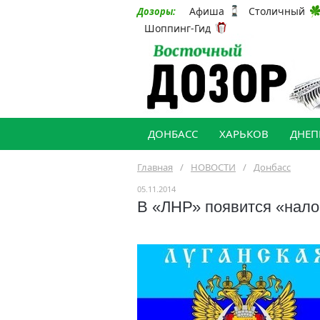
Афиша
Столичный
Дозоры:
Шоппинг-Гид
ДОНБАСС
ХАРЬКОВ
ДНЕП
Главная
/
НОВОСТИ
/
Донбасс
05.11.2014
В «ЛНР» появится «нало