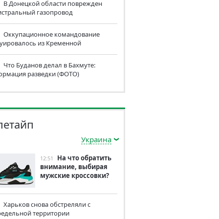
В Донецкой области поврежден
истральный газопровод
Оккупационное командование
куировалось из Кременной
Что Буданов делал в Бахмуте:
ормация разведки (ФОТО)
летайп
Украина
На что обратить
12:51
внимание, выбирая
мужские кроссовки?
Харьков снова обстреляли с
редельной территории