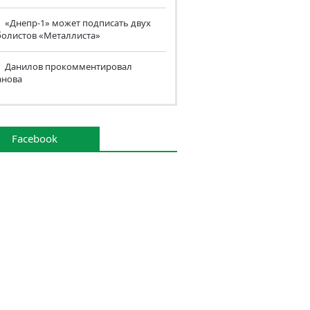
«Днепр-1» может подписать двух
болистов «Металлиста»
Данилов прокомментировал
анова
Facebook