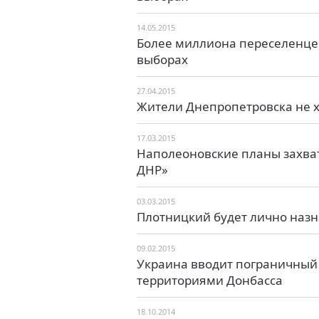
14.05.2015
Более миллиона переселенцев
выборах
27.04.2015
Жители Днепропетровска не х
17.03.2015
Наполеоновские планы захват
ДНР»
03.03.2015
Плотницкий будет лично назн
09.02.2015
Украина вводит пограничный
территориями Донбасса
18.10.2014