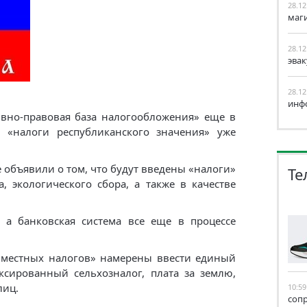
28.12
маг
28.12
эва
28.12
инф
вно-правовая база налогообложения» еще в
о «налоги республиканского значения» уже
 объявили о том, что будут введены «налоги»
Те
, экологического сбора, а также в качестве
 а банковская система все еще в процессе
«местных налогов» намерены ввести единый
ксированный сельхозналог, плата за землю,
лиц.
10:59
соп