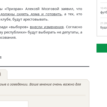
ы «Призрак» Алексей Мозговой заявил, что
10:45
фут
е
должны сидеть дома и готовить
, а тех, кто
 клубе, будут арестовывать.
21:28
 ради «выборов»
внесли изменения
. Согласно
Буд
у республики» будут выбирать не депутаты, а
осования.
я
й
ыв о заведении. Ваше мнение очень важно для