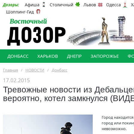
Афиша
Столичный
Львов
Одесса
Х
Дозоры:
Шоппинг-Гид
ДОНБАСС
ХАРЬКОВ
ДНЕПР
ЗАПОРОЖЬЕ
Ф
Главная
/
НОВОСТИ
/
Донбасс
17.02.2015
Тревожные новости из Дебальце
вероятно, котел замкнулся (ВИД
Город находится 
город или покин
невозможно.