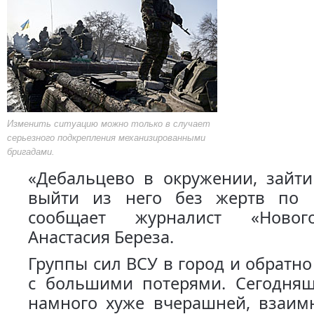
Изменить ситуацию можно только в случает
серьезного подкрепления механизированными
бригадами.
«Дебальцево в окружении, зайти
выйти из него без жертв по п
сообщает журналист «Новог
Анастасия Береза.
Группы сил ВСУ в город и обратн
с большими потерями. Сегодняш
намного хуже вчерашней, взаим