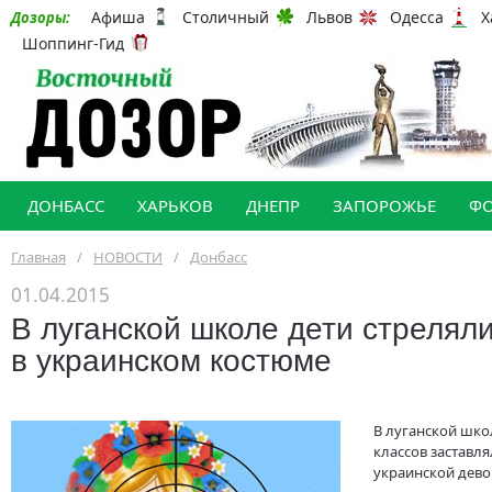
Афиша
Столичный
Львов
Одесса
Х
Дозоры:
Шоппинг-Гид
ДОНБАСС
ХАРЬКОВ
ДНЕПР
ЗАПОРОЖЬЕ
Ф
Главная
/
НОВОСТИ
/
Донбасс
01.04.2015
В луганской школе дети стреляли
в украинском костюме
В луганской шко
классов заставл
украинской дево