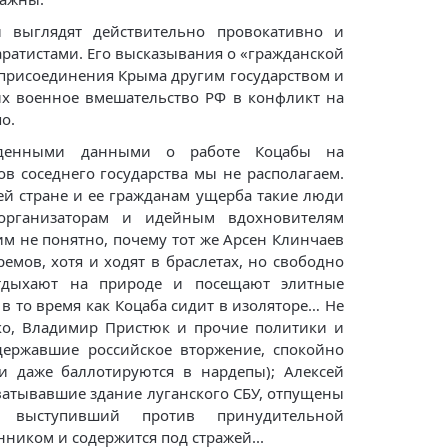
ы выглядят действительно провокативно и
аратистами. Его высказывания о «гражданской
 присоединения Крыма другим государством и
х военное вмешательство РФ в конфликт на
о.
денными данными о работе Коцабы на
в соседнего государства мы не располагаем.
ей стране и ее гражданам ущерба такие люди
организаторам и идейным вдохновителям
тим не понятно, почему тот же Арсен Клинчаев
емов, хотя и ходят в браслетах, но свободно
отдыхают на природе и посещают элитные
в то время как Коцаба сидит в изоляторе… Не
ко, Владимир Пристюк и прочие политики и
державшие российское вторжение, спокойно
и даже баллотируются в нардепы); Алексей
хватывавшие здание луганского СБУ, отпущены
 выступивший против принудительной
ником и содержится под стражей...