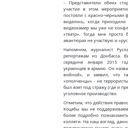
– Представители обеих сто
участие в этом мероприят
постояли с красно-черными 
виделись, когда приходили 
видеокамер мы уже не конфли
«театр». Тогда мне просто
авантюрах не участвую и «рус
Напомним, журналист Русл
репортажам из Донбасса. 
середине января 2015 го
украинцев в армию. Он назва
войной», и заявил, что т
«ополченцы» - не террористы
был взят под стражу (где и п
уголовное производство.
Отметим, что действия право
Коцабы мы не поддерживае
более подробно познакомить
коллеги. На наш взгляд, данн
политических акциях, очень 