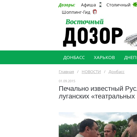
Афиша
Столичный
Дозоры:
Шоппинг-Гид
ДОНБАСС
ХАРЬКОВ
ДНЕП
Главная
/
НОВОСТИ
/
Донбасс
01.09.2015
Печально известный Рус
луганских «театральных