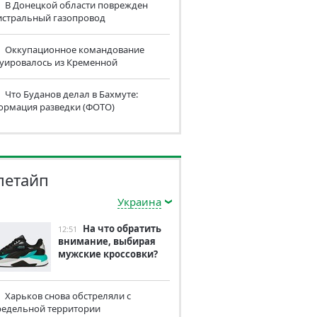
В Донецкой области поврежден
истральный газопровод
Оккупационное командование
куировалось из Кременной
Что Буданов делал в Бахмуте:
ормация разведки (ФОТО)
летайп
Украина
На что обратить
12:51
внимание, выбирая
мужские кроссовки?
Харьков снова обстреляли с
редельной территории