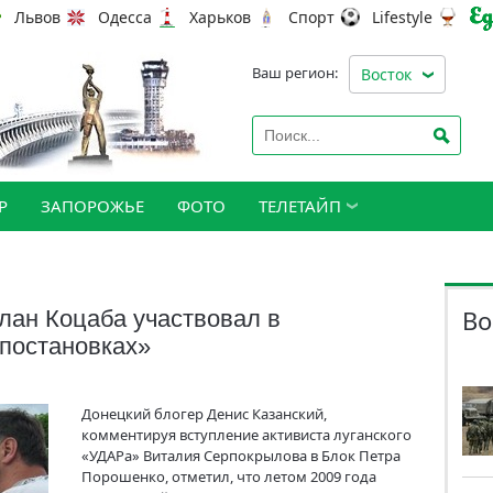
Львов
Одесса
Харьков
Спорт
Lifestyle
Ваш регион:
Восток
Р
ЗАПОРОЖЬЕ
ФОТО
ТЕЛЕТАЙП
Во
лан Коцаба участвовал в
 постановках»
Донецкий блогер Денис Казанский,
комментируя вступление активиста луганского
«УДАРа» Виталия Серпокрылова в Блок Петра
Порошенко, отметил, что летом 2009 года