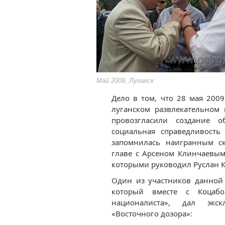
Май 2009, Луганск
Дело в том, что 28 мая 200
луганском развлекательном 
провозгласили создание о
социальная справедливость
запомнилась наигранным с
главе с Арсеном Клинчаевым
которыми руководил Руслан К
Один из участников данной 
который вместе с Коцаб
националиста», дал экс
«Восточного дозора»: