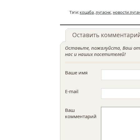
Тэги:
коцаба
,
лугаснк
,
новости луга
Оставить комментари
Оставьте, пожалуйста, Ваш отз
нас и наших посетителей!
Ваше имя
E-mail
Ваш
комментарий