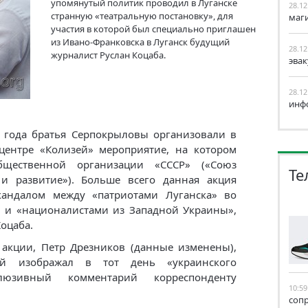
упомянутый политик проводил в Луганске
28.12
странную «театральную постановку», для
маг
участия в которой был специально приглашен
из Ивано-Франковска в Луганск будущий
28.12
журналист Руслан Коцаба.
эва
28.12
инф
9 года братья Серпокрыловы организовали в
центре «Колизей» мероприятие, на котором
бщественной организации «СССР» («Союз
Те
 и развитие»). Больше всего данная акция
кандалом между «патриотами Луганска» во
 и «националистами из Западной Украины»,
оцаба.
акции, Петр Дрезников (данные изменены),
ой изображал в тот день «украинского
клюзивный комментарий корреспонденту
10:59
соп