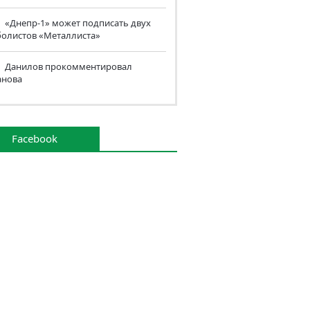
«Днепр-1» может подписать двух
болистов «Металлиста»
Данилов прокомментировал
анова
Facebook