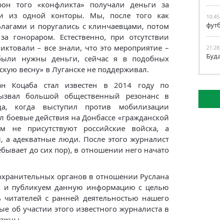
рон того «конфликта» получали деньги за
ии из одной конторы. Мы, после того как
10:45
фут
флагами и поругались с клинчаевцами, потом
за гонораром. Естественно, при отсутствии
ктовали – все знали, что это мероприятие –
21:28
Буд
 были нужны деньги, сейчас я в подобных
скую весну» в Луганске не поддерживал.
ан Коцаба стал известен в 2014 году по
Вызвал большой общественный резонанс в
да, когда выступил против мобилизации
л боевые действия на Донбассе «гражданской
ам не присутствуют российские войска, а
, а адекватные люди. После этого журналист
ребывает до сих пор), в отношении него начато
охранительн
ых органов в отношении Руслана
м и публикуем данную информацию с целью
 читателей с ранней деятельностью нашего
ые об участии этого известного журналиста в
важны.