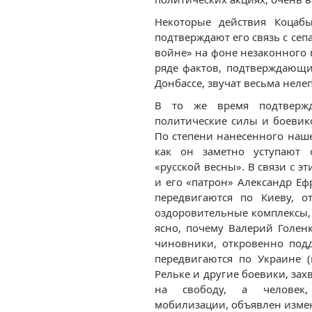
Некоторые действия Коцаб
подтверждают его связь с сеп
войне» на фоне незаконного
ряде фактов, подтверждающи
Донбассе, звучат весьма нелеп
В то же время подтверж
политические силы и боевико
По степени нанесенного наш
как он заметно уступают 
«русской весны». В связи с э
и его «патрон» Александр Ефр
передвигаются по Киеву, 
оздоровительные комплексы, 
ясно, почему Валерий Голен
чиновники, откровенно под
передвигаются по Украине (
Рельке и другие боевики, за
на свободу, а человек,
мобилизации, объявлен измен