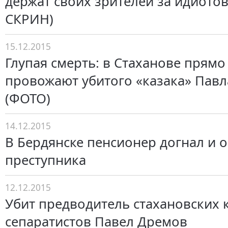
держат своих зрителей за идиото
СКРИН)
15.12.2015
Глупая смерть: в Стаханове прямо
провожают убитого «казака» Пав
(ФОТО)
14.12.2015
В Бердянске пенсионер догнал и 
преступника
12.12.2015
Убит предводитель стахановских 
сепаратистов Павел Дремов