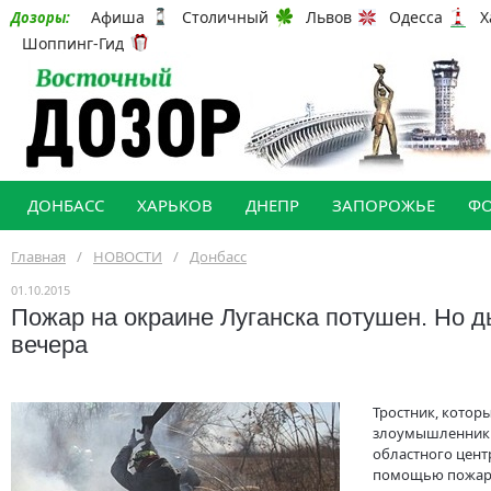
Афиша
Столичный
Львов
Одесса
Х
Дозоры:
Шоппинг-Гид
ДОНБАСС
ХАРЬКОВ
ДНЕПР
ЗАПОРОЖЬЕ
Ф
Главная
/
НОВОСТИ
/
Донбасс
01.10.2015
Пожар на окраине Луганска потушен. Но д
вечера
Тростник, котор
злоумышленники
областного центр
помощью пожар