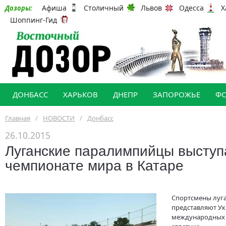
Афиша
Столичный
Львов
Одесса
Х
Дозоры:
Шоппинг-Гид
ДОНБАСС
ХАРЬКОВ
ДНЕПР
ЗАПОРОЖЬЕ
Ф
Главная
/
НОВОСТИ
/
Донбасс
26.10.2015
Луганские паралимпийцы выступ
чемпионате мира в Катаре
Спортсмены луг
представляют Ук
международных 