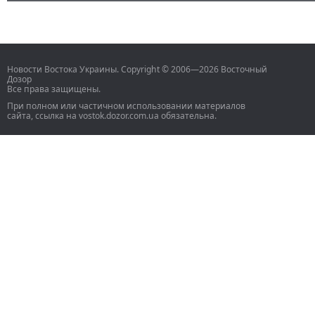
Новости Востока Украины. Copyright © 2006—2026 Восточный
Дозор
Все права защищены.
При полном или частичном использовании материалов
сайта, ссылка на vostok.dozor.com.ua обязательна.