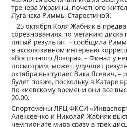
тренера Украины, почетного жител
Луганска Риммы Старостиной.
– 25 октября Коля Жабняк в предв
соревнованиях по метанию диска 
пятый результат, – сообщила Рим
в эксклюзивном интервью коррес
«Восточного Дозора». – Финал у нег
посмотрим, может, улучшит результ
октября выступает Вика Ясевич, – 
будет позже, поскольку в Катаре в
по киевскому времени они все вы
20.00.
Спортсмены ЛРЦ ФКСИ «Инваспорт
Алексеенко и Николай Жабняк выс
чемпионате мира сразу в трех дис