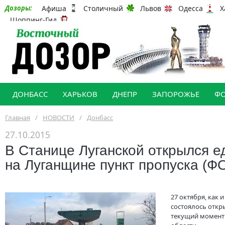
Афиша
Столичный
Львов
Одесса
Х
Дозоры:
Шоппинг-Гид
ДОНБАСС
ХАРЬКОВ
ДНЕПР
ЗАПОРОЖЬЕ
Ф
Главная
/
НОВОСТИ
/
Донбасс
27.10.2015
В Станице Луганской открылся 
на Луганщине пункт пропуска (Ф
27 октября, как 
состоялось откр
текущий момент 