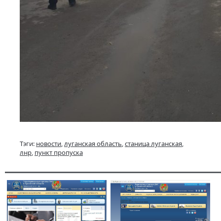
Тэги:
новости
,
луганская область
,
станица луганская
,
лнр
,
пункт пропуска