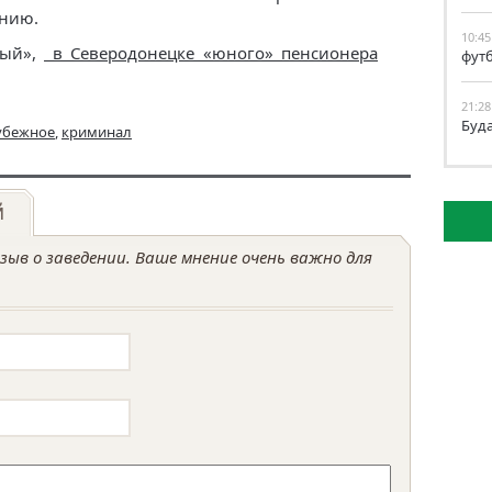
анию.
10:45
ный»,
в Северодонецке «юного» пенсионера
фут
21:28
Буд
убежное
,
криминал
й
ыв о заведении. Ваше мнение очень важно для