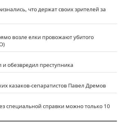
изнались, что держат своих зрителей за
рямо возле елки провожают убитого
О)
л и обезвредил преступника
ких казаков-сепаратистов Павел Дремов
ез специальной справки можно только 10