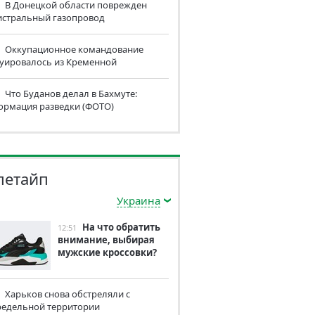
В Донецкой области поврежден
истральный газопровод
Оккупационное командование
куировалось из Кременной
Что Буданов делал в Бахмуте:
ормация разведки (ФОТО)
летайп
Украина
На что обратить
12:51
внимание, выбирая
мужские кроссовки?
Харьков снова обстреляли с
редельной территории