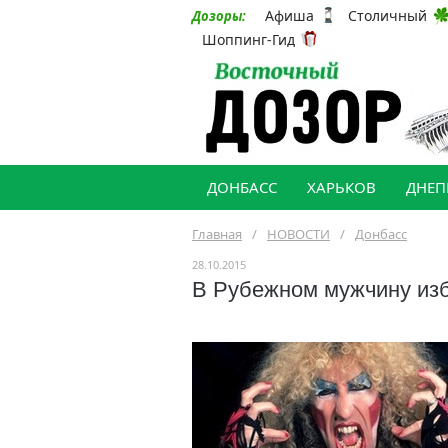
Афиша
Столичный
Дозоры:
Шоппинг-Гид
ДОНБАСС
ХАРЬКОВ
ДНЕП
Главная
/
НОВОСТИ
/
Донбасс
28.10.2015
В Рубежном мужчину изби