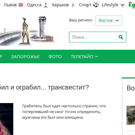
Львов
Одесса
Харьков
Спорт
Lifestyle
Ваш регион:
Восток
Р
ЗАПОРОЖЬЕ
ФОТО
ТЕЛЕТАЙП
Во
л и ограбил... трансвестит?
Грабитель был одет настолько странно, что
потерпевший не смог точно определить,
мужчина это был или женщина.