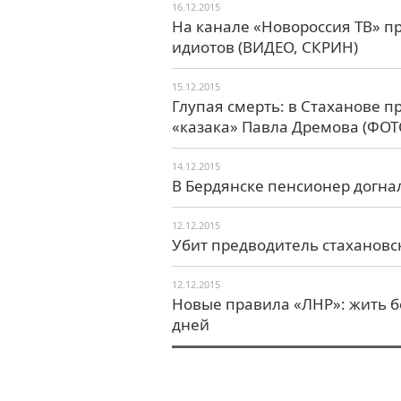
16.12.2015
На канале «Новороссия ТВ» пр
идиотов (ВИДЕО, СКРИН)
15.12.2015
Глупая смерть: в Стаханове п
«казака» Павла Дремова (ФОТ
14.12.2015
В Бердянске пенсионер догна
12.12.2015
Убит предводитель стахановс
12.12.2015
Новые правила «ЛНР»: жить б
дней