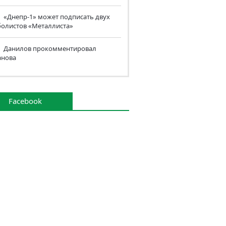
«Днепр-1» может подписать двух
болистов «Металлиста»
Данилов прокомментировал
анова
Facebook