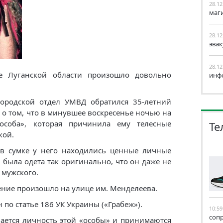
28.12
маг
28.12
эва
28.12
е Луганской области произошло довольно
инф
городской отдел УМВД обратился 35-летний
 о том, что в минувшее воскресенье ночью на
«особа», которая причинила ему телесные
Те
кой.
 в сумке у него находились ценные личные
 была одета так оригинально, что он даже не
 мужского.
ление произошло на улице им. Менделеева.
по статье 186 УК Украины («Грабеж»).
10:59
соп
ается личность этой «особы» и принимаются