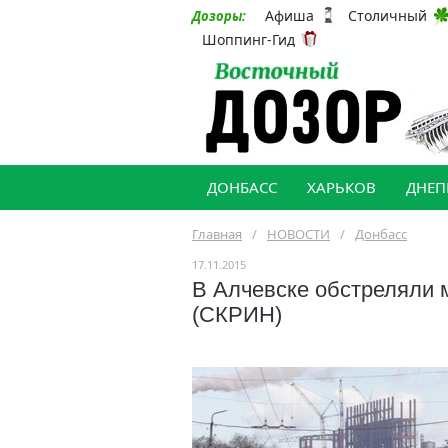
Афиша
Столичный
Дозоры:
Шоппинг-Гид
ДОНБАСС
ХАРЬКОВ
ДНЕП
Главная
/
НОВОСТИ
/
Донбасс
17.11.2015
В Алчевске обстреляли 
(СКРИН)