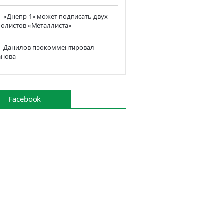
«Днепр-1» может подписать двух
болистов «Металлиста»
Данилов прокомментировал
анова
Facebook