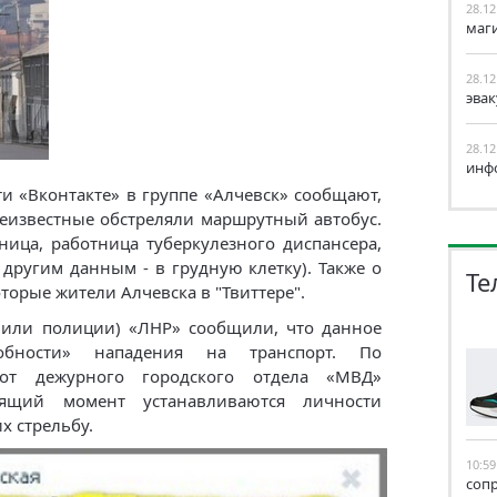
28.12
маг
28.12
эва
28.12
инф
и «Вконтакте» в группе «Алчевск» сообщают,
неизвестные обстреляли маршрутный автобус.
ница, работница туберкулезного диспансера,
 другим данным - в грудную клетку). Также о
Те
орые жители Алчевска в "Твиттере".
(или полиции) «ЛНР» сообщили, что данное
робности» нападения на транспорт. По
от дежурного городского отдела «МВД»
оящий момент устанавливаются личности
х стрельбу.
10:59
соп