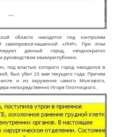
ской области находится под контролем
й самопровозглашенной «ЛНР». При этом
олируют данный город, неоднократно
м руководством квазиреспублики.
», под властью которого город находился в
овой, был убит 23 мая текущего года. Причем
числе и из окружения самого Мозгового,
дера непосредственно Игоря Плотницкого.