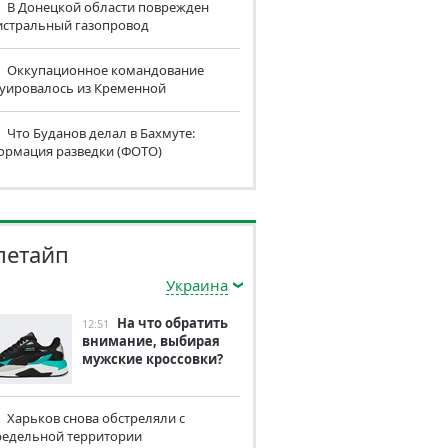
В Донецкой области поврежден
истральный газопровод
Оккупационное командование
куировалось из Кременной
Что Буданов делал в Бахмуте:
ормация разведки (ФОТО)
летайп
Украина
На что обратить
12:51
внимание, выбирая
мужские кроссовки?
Харьков снова обстреляли с
редельной территории