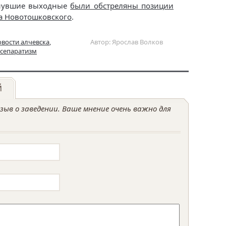
инувшие выходные
были обстреляны позиции
ка Новотошковского
.
овости алчевска
,
Автор: Ярослав Волков
сепаратизм
й
ыв о заведении. Ваше мнение очень важно для