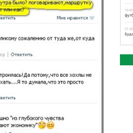
10:45
фут
21:28
Буд