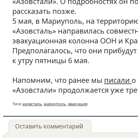
«Азовстали». О подробностях он 
рассказать позже.
5 мая, в Мариуполь, на территори
«Азовсталь» направилась совмест
эвакуационная колонна ООН и Крас
Предполагалось, что они прибудут
к утру пятницы 6 мая.
Напомним, что ранее мы
писали
о
«Азовстали» продолжается уже тре
Тэги:
азовсталь
,
мариуполь
,
эвакуация
Оставить комментарий