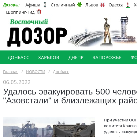
Афиша
Столичный
Львов
Одесса
Х
Дозоры:
Шоппинг-Гид
ДОНБАСС
ХАРЬКОВ
ДНЕПР
ЗАПОРОЖЬЕ
Ф
Главная
/
НОВОСТИ
/
Донбасс
06.05.2022
Удалось эвакуировать 500 челов
"Азовстали" и близлежащих рай
При участии ОО
комитета Красно
удалось эвакуир