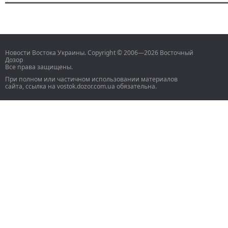
Новости Востока Украины. Copyright © 2006—2026 Восточный
Дозор
Все права защищены.
При полном или частичном использовании материалов
сайта, ссылка на vostok.dozor.com.ua обязательна.