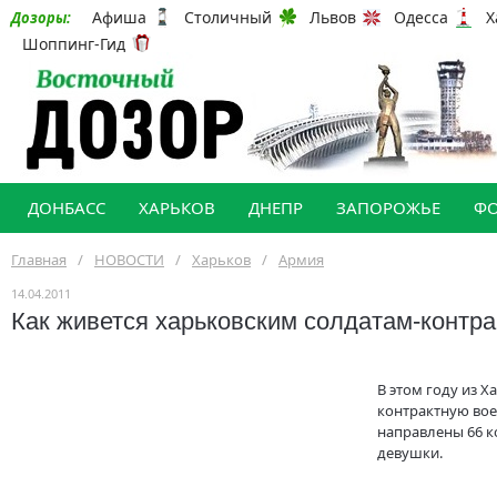
Афиша
Столичный
Львов
Одесса
Х
Дозоры:
Шоппинг-Гид
ДОНБАСС
ХАРЬКОВ
ДНЕПР
ЗАПОРОЖЬЕ
Ф
Главная
/
НОВОСТИ
/
Харьков
/
Армия
14.04.2011
Как живется харьковским солдатам-контр
В этом году из Х
контрактную во
направлены 66 ко
девушки.