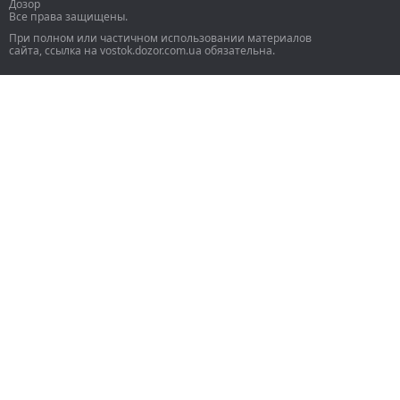
Дозор
Все права защищены.
При полном или частичном использовании материалов
сайта, ссылка на vostok.dozor.com.ua обязательна.