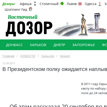
Афиша
Столичный
Львов
Одесса
Х
Дозоры:
Шоппинг-Гид
ДОНБАСС
ХАРЬКОВ
ДНЕПР
ЗАПОРОЖЬЕ
Ф
Главная
/
НОВОСТИ
/
Харьков
/
Армия
21.09.2011
В Президентском полку ожидается наплыв
В 2011 году Хар
квоту по набору
полк до 24 челов
Об этом рассказал 20 сентября во 