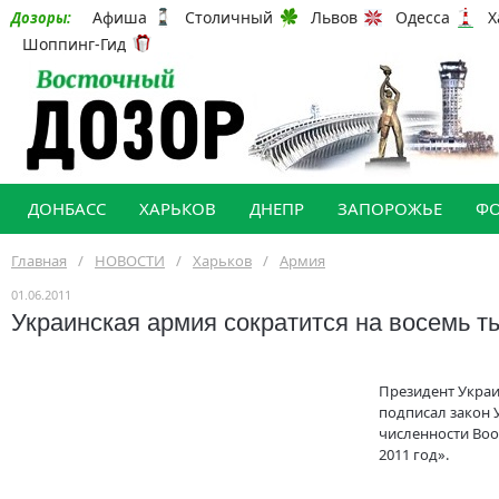
Афиша
Столичный
Львов
Одесса
Х
Дозоры:
Шоппинг-Гид
ДОНБАСС
ХАРЬКОВ
ДНЕПР
ЗАПОРОЖЬЕ
Ф
Главная
/
НОВОСТИ
/
Харьков
/
Армия
01.06.2011
Украинская армия сократится на восемь т
Президент Укра
подписал закон 
численности Во
2011 год».