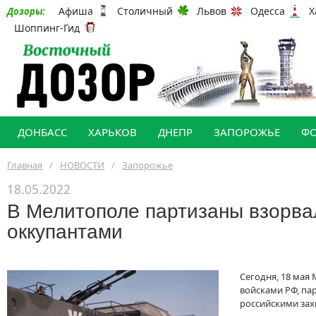
Афиша
Столичный
Львов
Одесса
Х
Дозоры:
Шоппинг-Гид
ДОНБАСС
ХАРЬКОВ
ДНЕПР
ЗАПОРОЖЬЕ
Ф
Главная
/
НОВОСТИ
/
Запорожье
18.05.2022
В Мелитополе партизаны взорва
оккупантами
Сегодня, 18 мая
войсками РФ, пар
российскими зах