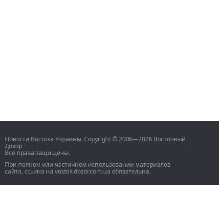
Новости Востока Украины. Copyright © 2006—2026 Восточный
Дозор
Все права защищены.
При полном или частичном использовании материалов
сайта, ссылка на vostok.dozor.com.ua обязательна.