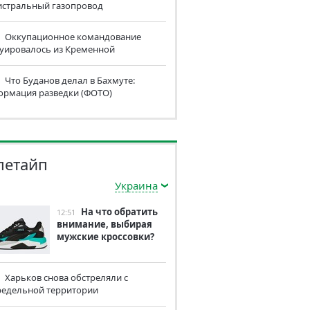
истральный газопровод
Оккупационное командование
куировалось из Кременной
Что Буданов делал в Бахмуте:
ормация разведки (ФОТО)
летайп
Украина
На что обратить
12:51
внимание, выбирая
мужские кроссовки?
Харьков снова обстреляли с
редельной территории