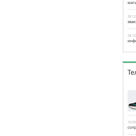
маг
28.12
эва
28.12
инф
Те
10:59
соп