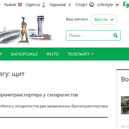
Львов
Одесса
Харьков
Спорт
Lifestyle
Ваш регион:
Восток
Р
ЗАПОРОЖЬЕ
ФОТО
ТЕЛЕТАЙП
егу: щит
Во
бронетранспортера у сепаратистов
тбили у сепаратистов два захваченных бронетранспортера
28.12