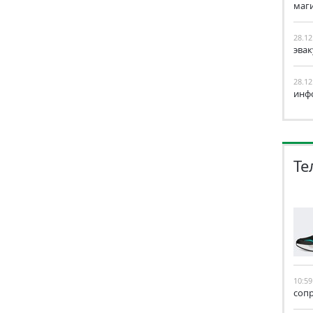
маг
28.12
эва
28.12
инф
Те
10:59
соп