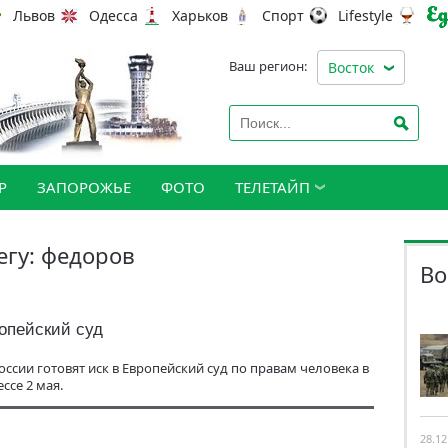
Львов
Одесса
Харьков
Спорт
Lifestyle
Ваш регион:
Восток
Р
ЗАПОРОЖЬЕ
ФОТО
ТЕЛЕТАЙП
егу: федоров
Во
ропейский суд
сии готовят иск в Европейский суд по правам человека в
ссе 2 мая.
28.12