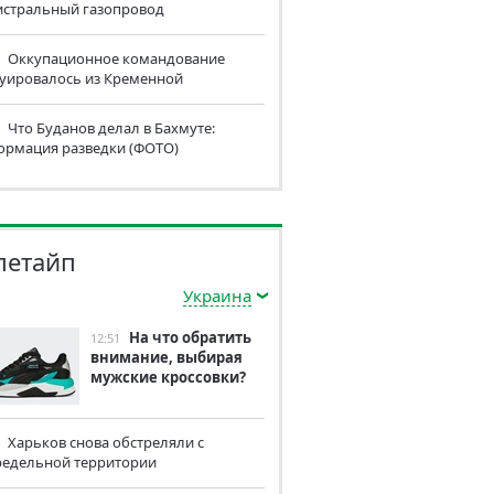
истральный газопровод
Оккупационное командование
куировалось из Кременной
Что Буданов делал в Бахмуте:
ормация разведки (ФОТО)
летайп
Украина
На что обратить
12:51
внимание, выбирая
мужские кроссовки?
Харьков снова обстреляли с
редельной территории