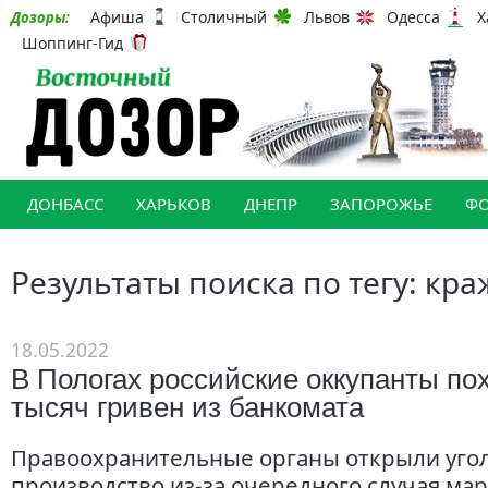
Афиша
Столичный
Львов
Одесса
Х
Дозоры:
Шоппинг-Гид
ДОНБАСС
ХАРЬКОВ
ДНЕПР
ЗАПОРОЖЬЕ
Ф
Результаты поиска по тегу: кра
18.05.2022
В Пологах российские оккупанты по
тысяч гривен из банкомата
Правоохранительные органы открыли уго
производство из-за очередного случая ма