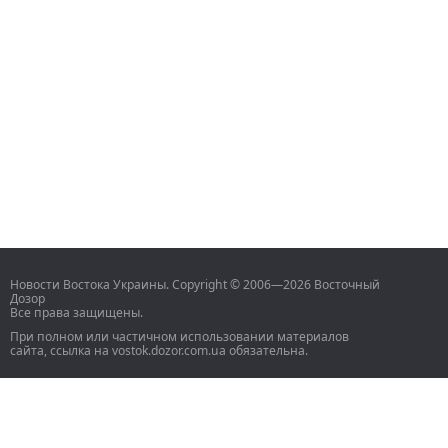
Новости Востока Украины. Copyright © 2006—2026 Восточный
Дозор
Все права защищены.
При полном или частичном использовании материалов
сайта, ссылка на vostok.dozor.com.ua обязательна.