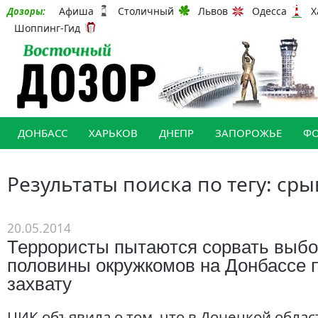
Афиша
Столичный
Львов
Одесса
Х
Дозоры:
Шоппинг-Гид
ДОНБАСС
ХАРЬКОВ
ДНЕПР
ЗАПОРОЖЬЕ
Ф
Результаты поиска по тегу: ср
20.05.2014
Террористы пытаются сорвать выбо
половины окружкомов на Донбассе 
захвату
ЦИК объявила о том, что в Донецкой облас