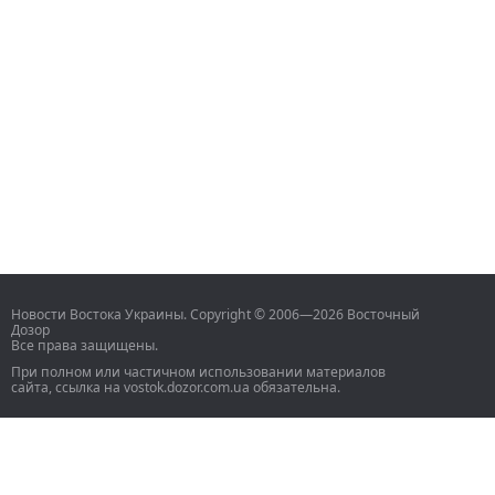
Новости Востока Украины. Copyright © 2006—2026 Восточный
Дозор
Все права защищены.
При полном или частичном использовании материалов
сайта, ссылка на vostok.dozor.com.ua обязательна.