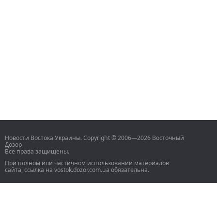
Новости Востока Украины. Copyright © 2006—2026 Восточный
Дозор
Все права защищены.
При полном или частичном использовании материалов
сайта, ссылка на vostok.dozor.com.ua обязательна.