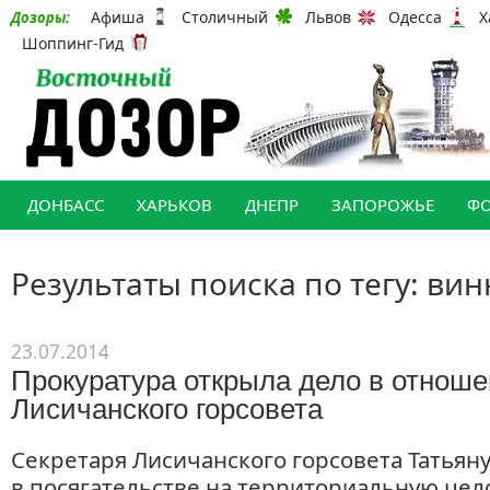
Афиша
Столичный
Львов
Одесса
Х
Дозоры:
Шоппинг-Гид
ДОНБАСС
ХАРЬКОВ
ДНЕПР
ЗАПОРОЖЬЕ
Ф
Результаты поиска по тегу: ви
23.07.2014
Прокуратура открыла дело в отноше
Лисичанского горсовета
Секретаря Лисичанского горсовета Татьян
в посягательстве на территориальную цел