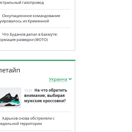
истральный газопровод
Оккупационное командование
куировалось из Кременной
Что Буданов делал в Бахмуте:
ормация разведки (ФОТО)
летайп
Украина
На что обратить
12:51
внимание, выбирая
мужские кроссовки?
Харьков снова обстреляли с
редельной территории