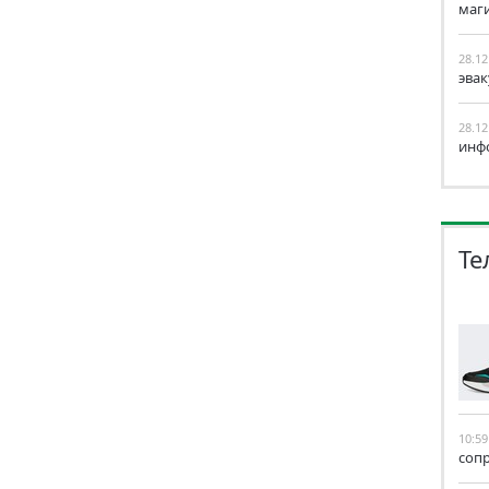
маг
28.12
эва
28.12
инф
Те
10:59
соп