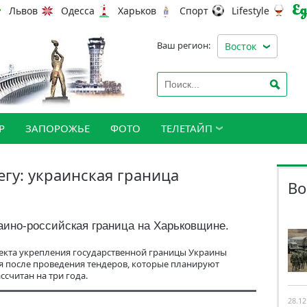
Львов
Одесса
Харьков
Спорт
Lifestyle
Ваш регион:
Восток
Р
ЗАПОРОЖЬЕ
ФОТО
ТЕЛЕТАЙП
егу: украинская граница
Во
раино-российская граница на Харьковщине.
оекта укрепления государственной границы Украины
ся после проведения тендеров, которые планируют
ссчитан на три года.
28.12