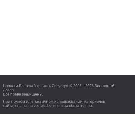
Новости Востока Украины. Copyright © 2006—2026 Восточный
Дозор
Все права защищены.
При полном или частичном использовании материалов
сайта, ссылка на vostok.dozor.com.ua обязательна.