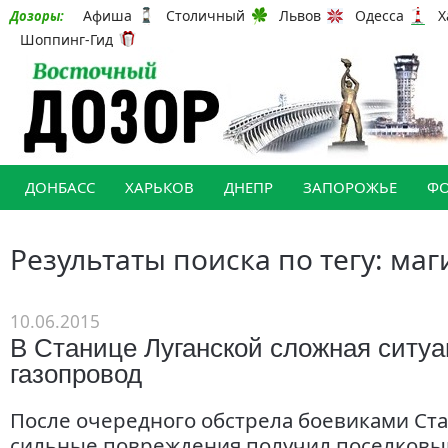
Афиша
Столичный
Львов
Одесса
Х
Дозоры:
Шоппинг-Гид
ДОНБАСС
ХАРЬКОВ
ДНЕПР
ЗАПОРОЖЬЕ
Ф
Результаты поиска по тегу: маг
10.06.2015
В Станице Луганской сложная ситуа
газопровод
После очередного обстрела боевиками Ст
сильные повреждения получил поселковый