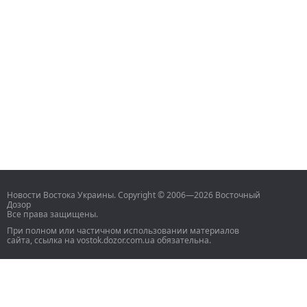
Новости Востока Украины. Copyright © 2006—2026 Восточный
Дозор
Все права защищены.
При полном или частичном использовании материалов
сайта, ссылка на vostok.dozor.com.ua обязательна.