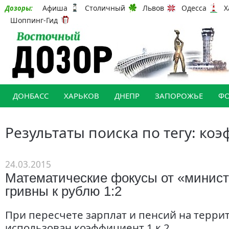
Афиша
Столичный
Львов
Одесса
Х
Дозоры:
Шоппинг-Гид
ДОНБАСС
ХАРЬКОВ
ДНЕПР
ЗАПОРОЖЬЕ
Ф
Результаты поиска по тегу: ко
24.03.2015
Математические фокусы от «минист
гривны к рублю 1:2
При пересчете зарплат и пенсий на терри
использован коэффициент 1 к 2.