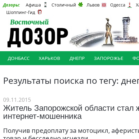
Афиша
Столичный
Львов
Одесса
Х
Дозоры:
Шоппинг-Гид
ДОНБАСС
ХАРЬКОВ
ДНЕПР
ЗАПОРОЖЬЕ
Ф
Результаты поиска по тегу: дн
09.11.2015
Житель Запорожской области стал 
интернет-мошенника
Получив предоплату за мотоцикл, аферист
товар и бесследно исчезли.