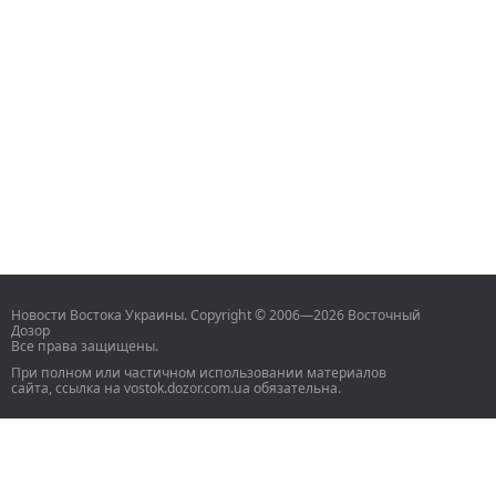
Новости Востока Украины. Copyright © 2006—2026 Восточный
Дозор
Все права защищены.
При полном или частичном использовании материалов
сайта, ссылка на vostok.dozor.com.ua обязательна.