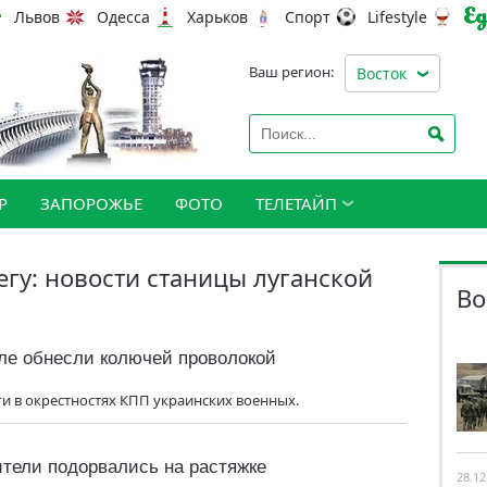
Львов
Одесса
Харьков
Спорт
Lifestyle
Ваш регион:
Восток
Р
ЗАПОРОЖЬЕ
ФОТО
ТЕЛЕТАЙП
егу: новости станицы луганской
Во
ле обнесли колючей проволокой
и в окрестностях КПП украинских военных.
тели подорвались на растяжке
28.12