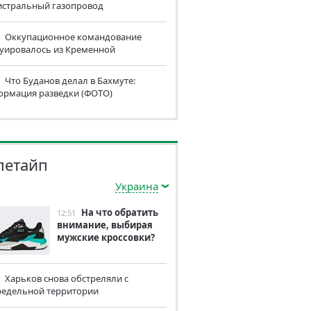
истральный газопровод
Оккупационное командование
куировалось из Кременной
Что Буданов делал в Бахмуте:
ормация разведки (ФОТО)
летайп
Украина
На что обратить
12:51
внимание, выбирая
мужские кроссовки?
Харьков снова обстреляли с
редельной территории