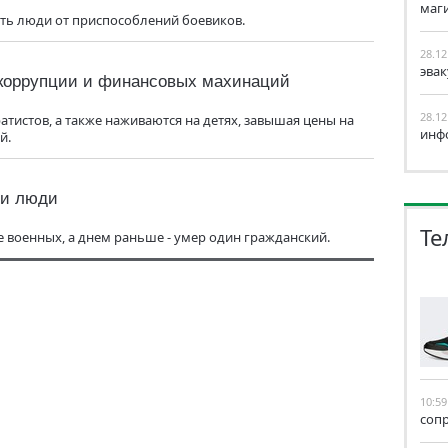
маг
ть люди от приспособлений боевиков.
28.12
эва
 коррупции и финансовых махинаций
28.12
тистов, а также наживаются на детях, завышая цены на
инф
й.
ли люди
Те
е военных, а днем раньше - умер один гражданский.
10:59
соп