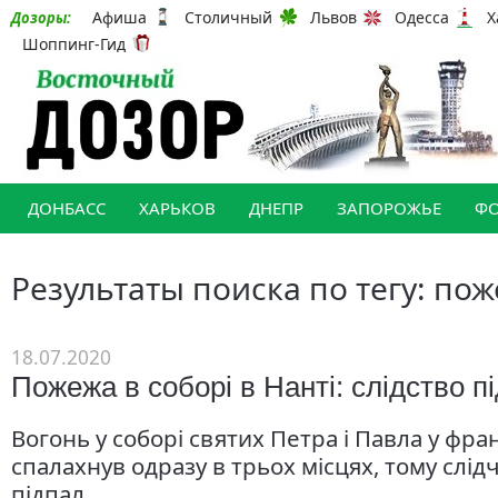
Афиша
Столичный
Львов
Одесса
Х
Дозоры:
Шоппинг-Гид
ДОНБАСС
ХАРЬКОВ
ДНЕПР
ЗАПОРОЖЬЕ
Ф
Результаты поиска по тегу: по
18.07.2020
Пожежа в соборі в Нанті: слідство п
Вогонь у соборі святих Петра і Павла у фра
спалахнув одразу в трьох місцях, тому слід
підпал.