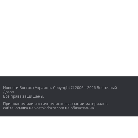
Новости Востока Украины. Copyright © 2006—2026 Восточный
Дозор
Все права защищены.
При полном или частичном использовании материалов
сайта, ссылка на vostok.dozor.com.ua обязательна.