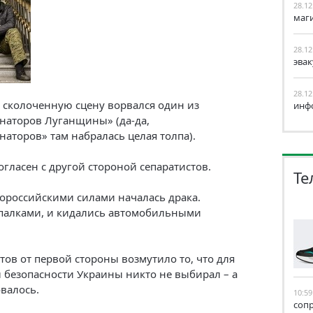
28.12
маг
28.12
эва
28.12
х сколоченную сцену ворвался один из
инф
наторов Луганщины» (да-да,
аторов» там набралась целая толпа).
огласен с другой стороной сепаратистов.
Те
ророссийскими силами началась драка.
 палками, и кидались автомобильными
тов от первой стороны возмутило то, что для
 безопасности Украины никто не выбирал – а
овалось.
10:59
соп