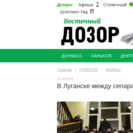
Афиша
Столичный
Дозоры:
Шоппинг-Гид
ДОНБАСС
ХАРЬКОВ
ДНЕП
Главная
/
НОВОСТИ
/
Донбасс
22.04.2014
В Луганске между сепар