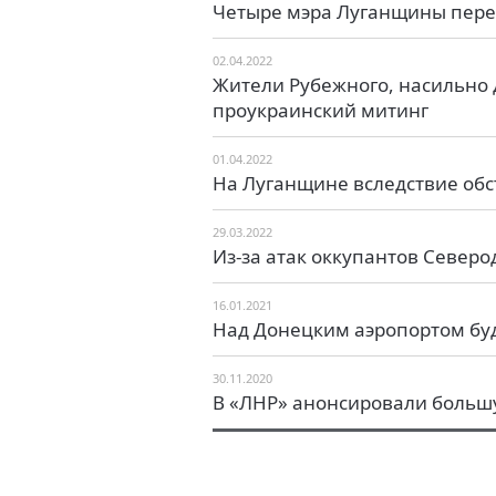
Четыре мэра Луганщины пере
02.04.2022
Жители Рубежного, насильно 
проукраинский митинг
01.04.2022
На Луганщине вследствие обс
29.03.2022
Из-за атак оккупантов Северо
16.01.2021
Над Донецким аэропортом буд
30.11.2020
В «ЛНР» анонсировали большу