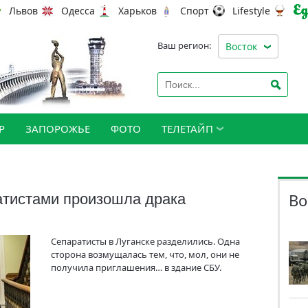
Львов
Одесса
Харьков
Спорт
Lifestyle
Ваш регион:
Восток
Р
ЗАПОРОЖЬЕ
ФОТО
ТЕЛЕТАЙП
Во
атистами произошла драка
Сепаратисты в Луганске разделились. Одна
сторона возмущалась тем, что, мол, они не
получила приглашения… в здание СБУ.