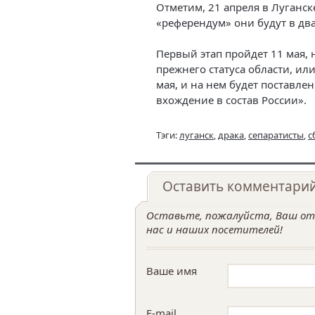
Отметим, 21 апреля в Луганс
«референдум» они будут в два
Первый этап пройдет 11 мая, 
прежнего статуса области, ил
мая, и на нем будет поставле
вхождение в состав России».
Тэги:
луганск
,
драка
,
сепаратисты
,
с
Оставить комментари
Оставьте, пожалуйста, Ваш отз
нас и наших посетителей!
Ваше имя
E-mail