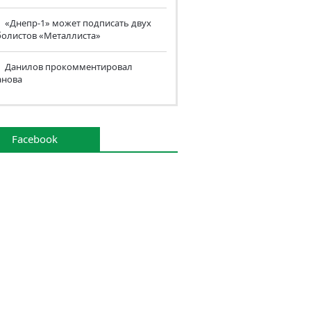
«Днепр-1» может подписать двух
болистов «Металлиста»
Данилов прокомментировал
анова
Facebook