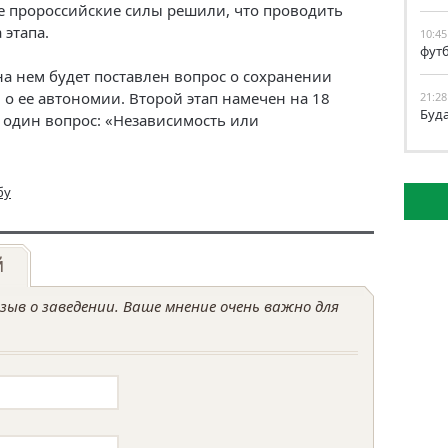
ке пророссийские силы решили, что проводить
 этапа.
10:45
фут
на нем будет поставлен вопрос о сохранении
и о ее автономии. Второй этап намечен на 18
21:28
Буд
н один вопрос: «Независимость или
бу
й
ыв о заведении. Ваше мнение очень важно для