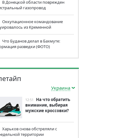
В Донецкой области поврежден
истральный газопровод
Оккупационное командование
куировалось из Кременной
Что Буданов делал в Бахмуте:
ормация разведки (ФОТО)
летайп
Украина
На что обратить
12:51
внимание, выбирая
мужские кроссовки?
Харьков снова обстреляли с
редельной территории