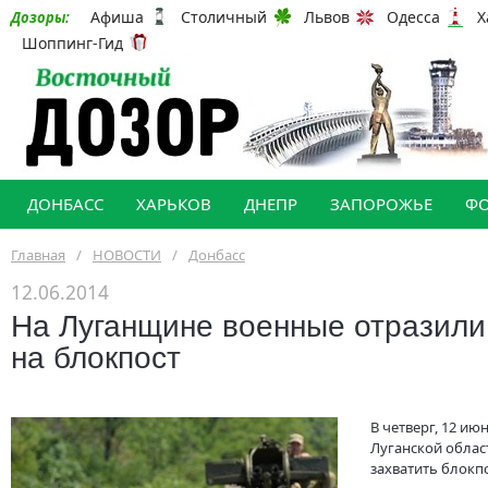
Афиша
Столичный
Львов
Одесса
Х
Дозоры:
Шоппинг-Гид
ДОНБАСС
ХАРЬКОВ
ДНЕПР
ЗАПОРОЖЬЕ
Ф
Главная
/
НОВОСТИ
/
Донбасс
12.06.2014
На Луганщине военные отразили
на блокпост
В четверг, 12 ию
Луганской облас
захватить блокп