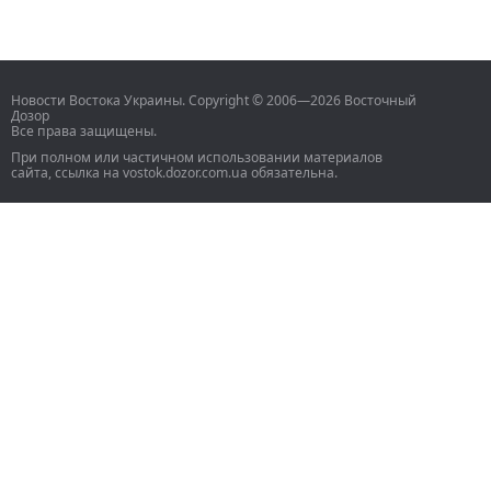
Новости Востока Украины. Copyright © 2006—2026 Восточный
Дозор
Все права защищены.
При полном или частичном использовании материалов
сайта, ссылка на vostok.dozor.com.ua обязательна.