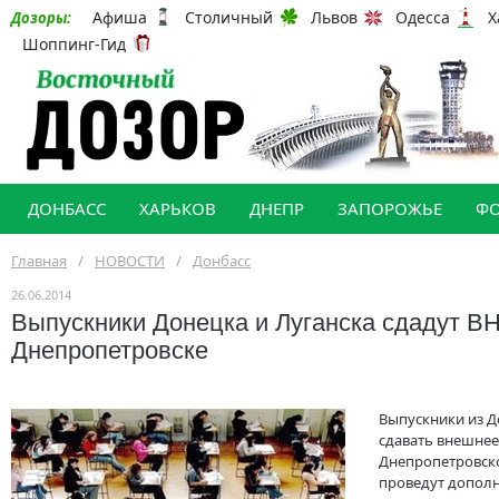
Афиша
Столичный
Львов
Одесса
Х
Дозоры:
Шоппинг-Гид
ДОНБАСС
ХАРЬКОВ
ДНЕПР
ЗАПОРОЖЬЕ
Ф
Главная
/
НОВОСТИ
/
Донбасс
26.06.2014
Выпускники Донецка и Луганска сдадут В
Днепропетровске
Выпускники из Д
сдавать внешнее
Днепропетровско
проведут дополн