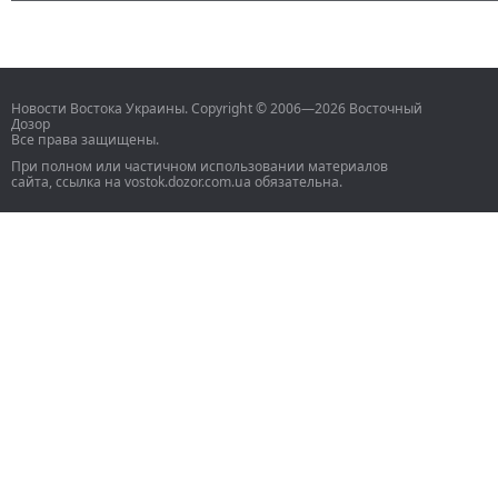
Новости Востока Украины. Copyright © 2006—2026 Восточный
Дозор
Все права защищены.
При полном или частичном использовании материалов
сайта, ссылка на vostok.dozor.com.ua обязательна.