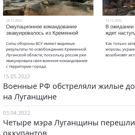
28.12.2022
13.12.2022
Оккупационное командование
В ожидании
эвакуировалось из Кременной
ждет насту
Силы обороны ВСУ имеют видимые
Как только зат
результаты по освобождению Кременной
морозы, украи
Луганской области, поскольку россия уже
возобновят акт
эвакуировала свое военное командование
с территории города.
15.05.2022
Военные РФ обстреляли жилые до
на Луганщине
03.04.2022
Четыре мэра Луганщины перешли 
оккупантов