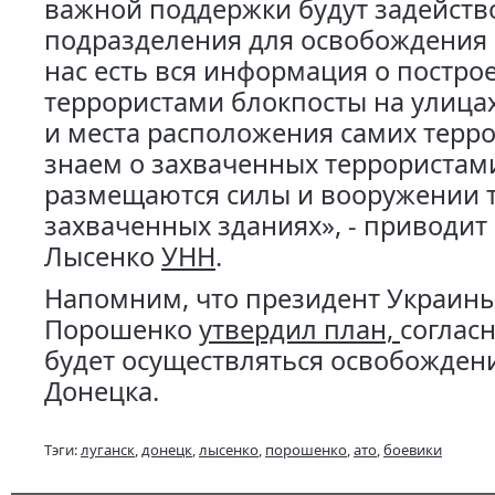
важной поддержки будут задейств
подразделения для освобождения 
нас есть вся информация о постр
террористами блокпосты на улицах
и места расположения самих терр
знаем о захваченных террористами
размещаются силы и вооружении т
захваченных зданиях», - приводит
Лысенко
УНН
.
Напомним, что президент Украины
Порошенко
утвердил план,
соглас
будет осуществляться освобождени
Донецка.
Тэги:
луганск
,
донецк
,
лысенко
,
порошенко
,
ато
,
боевики