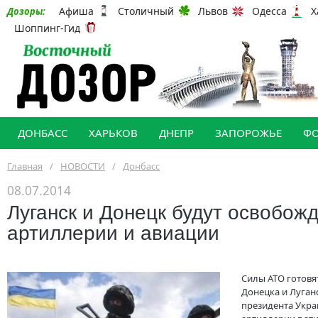
Афиша
Столичный
Львов
Одесса
Х
Дозоры:
Шоппинг-Гид
ДОНБАСС
ХАРЬКОВ
ДНЕПР
ЗАПОРОЖЬЕ
Ф
Главная
/
НОВОСТИ
/
Донбасс
08.07.2014
Луганск и Донецк будут освобожд
артиллерии и авиации
Силы АТО готов
Донецка и Луганс
президента Укра