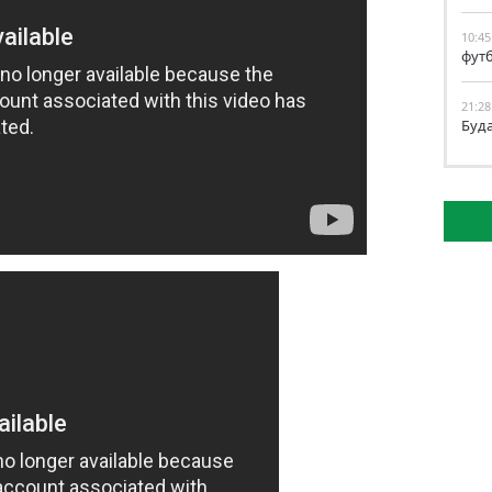
10:45
фут
21:28
Буд