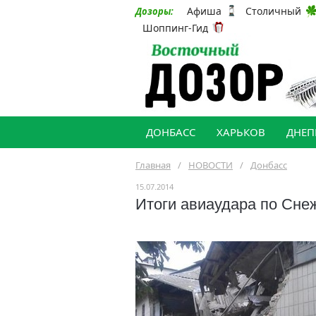
Афиша
Столичный
Дозоры:
Шоппинг-Гид
ДОНБАСС
ХАРЬКОВ
ДНЕП
Главная
/
НОВОСТИ
/
Донбасс
15.07.2014
Итоги авиаудара по Сн