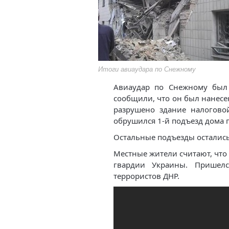
Итоги авиаудара по Снежному
Авиаудар по Снежному был
сообщили, что он был нанесе
разрушено здание налоговой
обрушился 1-й подъезд дома п
Остальные подъезды остались 
Местные жители считают, чт
гвардии Украины. Пришел
террористов ДНР.