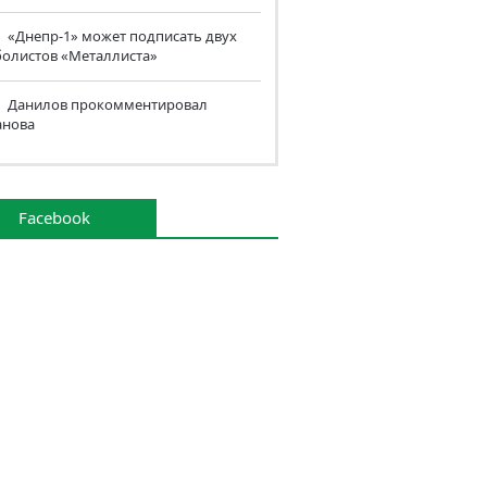
«Днепр-1» может подписать двух
болистов «Металлиста»
Данилов прокомментировал
анова
Facebook