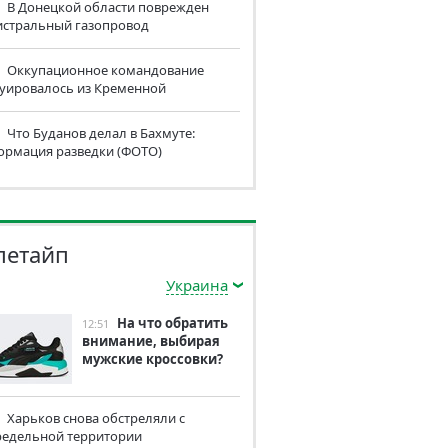
В Донецкой области поврежден
истральный газопровод
Оккупационное командование
куировалось из Кременной
Что Буданов делал в Бахмуте:
ормация разведки (ФОТО)
летайп
Украина
На что обратить
12:51
внимание, выбирая
мужские кроссовки?
Харьков снова обстреляли с
редельной территории