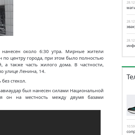
28.12
маг
28.12
эва
28.12
инф
 нанесен около 6:30 утра. Мирные жители
н по центру города, при этом было полностью
, а также часть жилого дома. В частности,
о улице Ленина, 14.
Те
без стекол.
о авиаудар был нанесен силами Национальной
ся он на местность между двумя базами
10:59
соп