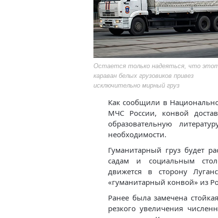
Остается только надеяться, что это
караван белых грузовиков привез
исключительно мирный груз
Как сообщили в Национально
МЧС России, конвой достав
образовательную литерату
необходимости.
Гуманитарный груз будет ра
садам и социальным стол
движется в сторону Луган
«гуманитарный конвой» из Ро
Ранее была замечена стойка
резкого увеличения числен