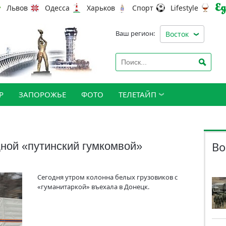
Львов
Одесса
Харьков
Спорт
Lifestyle
Ваш регион:
Восток
Р
ЗАПОРОЖЬЕ
ФОТО
ТЕЛЕТАЙП
Во
ной «путинский гумкомвой»
Сегодня утром колонна белых грузовиков с
«гуманитаркой» въехала в Донецк.