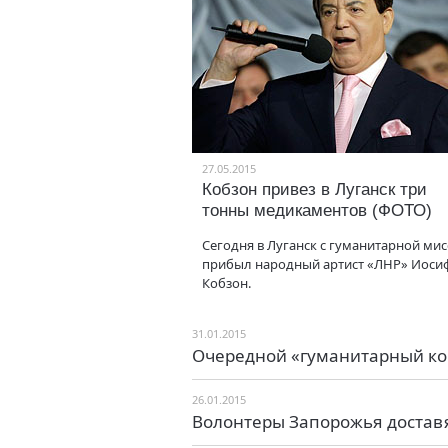
27.05.2015
Кобзон привез в Луганск три
тонны медикаментов (ФОТО)
Сегодня в Луганск с гуманитарной ми
прибыл народный артист «ЛНР» Иоси
Кобзон.
31.01.2015
Очередной «гуманитарный кон
26.01.2015
Волонтеры Запорожья доставят