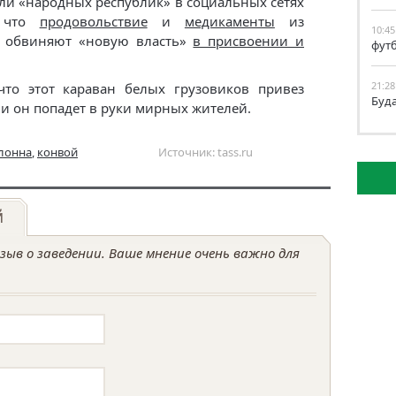
ели «народных республик» в социальных сетях
, что
продовольствие
и
медикаменты
из
10:45
и обвиняют «новую власть»
в присвоении и
фут
21:28
 что этот караван белых грузовиков привез
Буд
и он попадет в руки мирных жителей.
лонна
,
конвой
Источник: tass.ru
й
ыв о заведении. Ваше мнение очень важно для