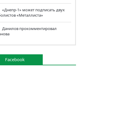
«Днепр-1» может подписать двух
болистов «Металлиста»
Данилов прокомментировал
анова
Facebook