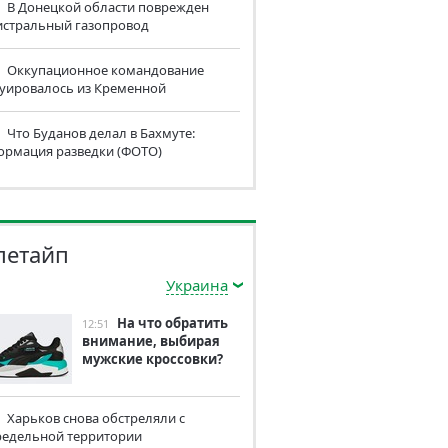
В Донецкой области поврежден
истральный газопровод
Оккупационное командование
куировалось из Кременной
Что Буданов делал в Бахмуте:
ормация разведки (ФОТО)
летайп
Украина
На что обратить
12:51
внимание, выбирая
мужские кроссовки?
Харьков снова обстреляли с
редельной территории