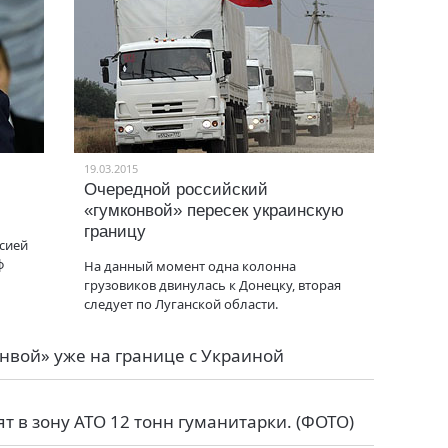
19.03.2015
Очередной российский
«гумконвой» пересек украинскую
границу
ссией
ф
На данный момент одна колонна
грузовиков двинулась к Донецку, вторая
следует по Луганской области.
вой» уже на границе с Украиной
 в зону АТО 12 тонн гуманитарки. (ФОТО)