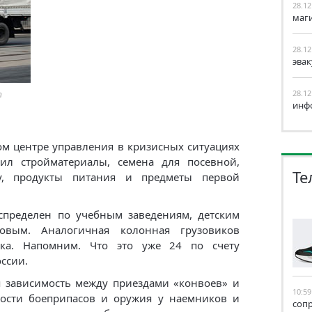
28.12
маг
28.12
эва
28.12
т
инф
м центре управления в кризисных ситуациях
ил стройматериалы, семена для посевной,
Те
ру, продукты питания и предметы первой
спределен по учебным заведениям, детским
овым. Аналогичная колонная грузовиков
ска. Напомним. Что это уже 24 по счету
ссии.
я зависимость между приездами «конвоев» и
10:59
ности боеприпасов и оружия у наемников и
соп