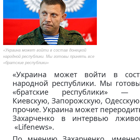
«Украина может войти в состав донецкой
народной республики. Мы готовы принять все
«братские республики»
«Украина может войти в сост
народной республики. Мы готовы
«братские республики» — Х
Киевскую, Запорожскую, Одесскую
прочие. Украина может переродит
Захарченко в интервью лживо
«Lifenews».
По мнению Захарченко, именн