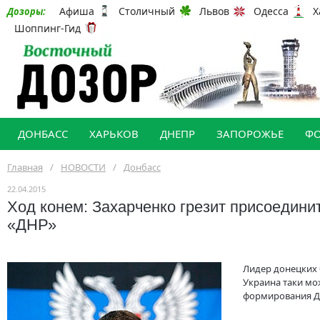
Афиша
Столичный
Львов
Одесса
Х
Дозоры:
Шоппинг-Гид
ДОНБАСС
ХАРЬКОВ
ДНЕПР
ЗАПОРОЖЬЕ
Ф
Главная
/
НОВОСТИ
/
Донбасс
22.04.2015
Ход конем: Захарченко грезит присоединит
«ДНР»
Лидер донецких 
Украина таки мож
формирования 