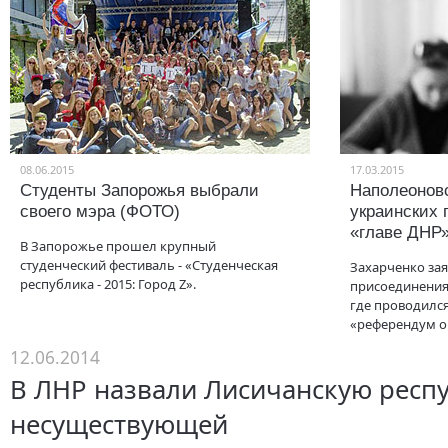
08.06.2015
17.03.2015
Студенты Запорожья выбрали
Наполеоновс
своего мэра (ФОТО)
украинских 
«главе ДНР
В Запорожье прошел крупный
студенческий фестиваль - «Студенческая
Захарченко зая
республика - 2015: Город Z».
присоединения 
где проводилс
«референдум о
12.06.2014
В ЛНР назвали Лисичанскую респ
несуществующей