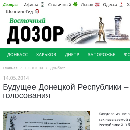
Афиша
Столичный
Львов
Одесса
Х
Дозоры:
Шоппинг-Гид
ДОНБАСС
ХАРЬКОВ
ДНЕПР
ЗАПОРОЖЬЕ
Ф
Главная
/
НОВОСТИ
/
Донбасс
14.05.2014
Будущее Донецкой Республики –
голосования
Каждого из нас в
так называемой
Республикой. В 