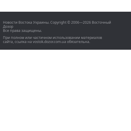
Новости Востока Украины. Copyright © 2006—2026 Восточный
Дозор
Все права защищены.
При полном или частичном использовании материалов
сайта, ссылка на vostok.dozor.com.ua обязательна.