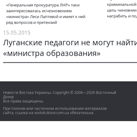
криминальной 
«Генеральная прокуратура ЛНР» таки
цель чиновник
заинтересовалась исчезновением
награбить и по
«министра» Леси Лаптевой и имеет к ней
ряд вопросов и претензий
15.05.2015
Луганские педагоги не могут найт
«министра образования»
Новости Востока Украины. Copyright © 2006—2026 Восточный
Дозор
Все права защищены.
При полном или частичном использовании материалов
сайта, ссылка на vostok.dozor.com.ua обязательна.