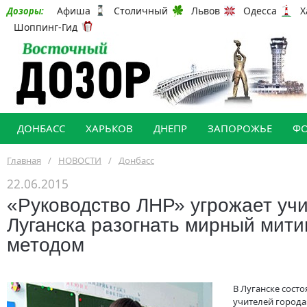
Афиша
Столичный
Львов
Одесса
Х
Дозоры:
Шоппинг-Гид
ДОНБАСС
ХАРЬКОВ
ДНЕПР
ЗАПОРОЖЬЕ
Ф
Главная
/
НОВОСТИ
/
Донбасс
22.06.2015
«Руководство ЛНР» угрожает уч
Луганска разогнать мирный мити
методом
В Луганске сост
учителей города