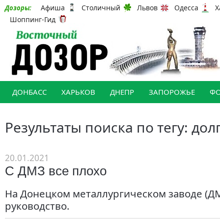
Афиша
Столичный
Львов
Одесса
Х
Дозоры:
Шоппинг-Гид
ДОНБАСС
ХАРЬКОВ
ДНЕПР
ЗАПОРОЖЬЕ
Ф
Результаты поиска по тегу: дол
20.01.2021
С ДМЗ все плохо
На Донецком металлургическом заводе (Д
руководство.