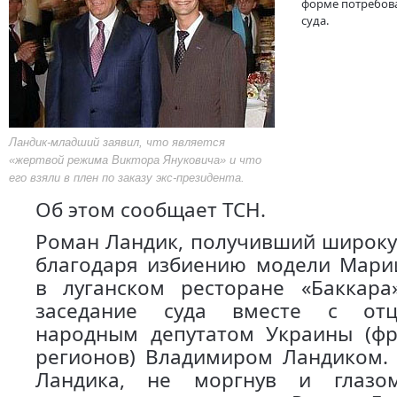
форме потребова
суда.
Ландик-младший заявил, что является
«жертвой режима Виктора Януковича» и что
его взяли в плен по заказу экс-президента.
Об этом сообщает ТСН.
Роман Ландик, получивший широку
благодаря избиению модели Мари
в луганском ресторане «Баккара
заседание суда вместе с от
народным депутатом Украины (фр
регионов) Владимиром Ландиком. 
Ландика, не моргнув и глазом