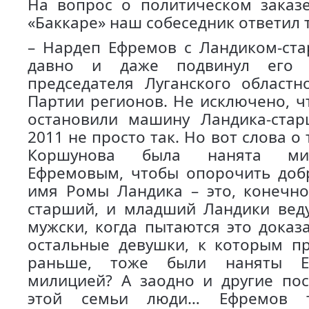
На вопрос о политическом заказ
«Баккаре» наш собеседник ответил т
– Нардеп Ефремов с Ландиком-ст
давно и даже подвинул его 
председателя Луганского областн
Партии регионов. Не исключено, ч
остановили машину Ландика-стар
2011 не просто так. Но вот слова о
Коршунова была нанята ми
Ефремовым, чтобы опорочить доб
имя Ромы Ландика – это, конечно
старший, и младший Ландики веду
мужски, когда пытаются это доказ
остальные девушки, к которым п
раньше, тоже были наняты 
милицией? А заодно и другие по
этой семьи люди… Ефремов т