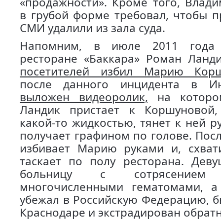
«продажности». Кроме того, Влад
в грубой форме требовал, чтобы п
СМИ удалили из зала суда.
Напомним, в июле 2011 года 
ресторане «Баккара» Роман Лан
посетителей избил Марию Корш
после данного инцидента в И
выложен видеоролик,
на котором
Ландик пристает к Коршуновой,
какой-то жидкостью, тянет к ней р
получает графином по голове. Пос
избивает Марию руками и, схват
таскает по полу ресторана. Дев
больницу с сотрясение
многочисленными гематомами, а
убежал в Российскую Федерацию, б
Краснодаре и экстрадирован обратн