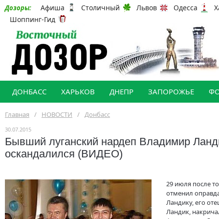
Афиша
Столичный
Львов
Одесса
Х
Дозоры:
Шоппинг-Гид
ДОНБАСС
ХАРЬКОВ
ДНЕПР
ЗАПОРОЖЬЕ
Ф
Главная
/
НОВОСТИ
/
Донбасс
30.07.2015
Бывший луганский нардеп Владимир Ланд
оскандалился (ВИДЕО)
29 июля после то
отменил оправд
Ландику, его от
Ландик, накрича