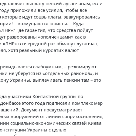
представляет выплату пенсий луганчанам, если
оду приложили все усилия, чтобы все
з которые идут соцвыплаты, эвакуировались
ории! – возмущаются юристы. – Куда
«ЛНР»? Где гарантия, что средства пойдут
дут разворованы «ополченцами» как в
и «ЛНР» в очередной раз обманут луганчан,
ля, хотя реальный курс этих валют
 прикидывается слабоумным, – резюмируют
ики не уберутся из «отдельных районов», и
кону Украины, выплачивать пенсии там – это
ода участники Контактной группы по
Донбассе этого года подписали Комплекс мер
ашений. Документ предусматривает
елых вооружений от линии соприкосновения,
ении социально-экономических связей Киева
 конституции Украины с целью