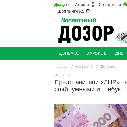
Афиша
Столичный
Дозоры:
Шоппинг-Гид
ДОНБАСС
ХАРЬКОВ
ДНЕП
Главная
/
НОВОСТИ
/
Донбасс
28.08.2015
Представители «ЛНР» с
слабоумными и требуют 