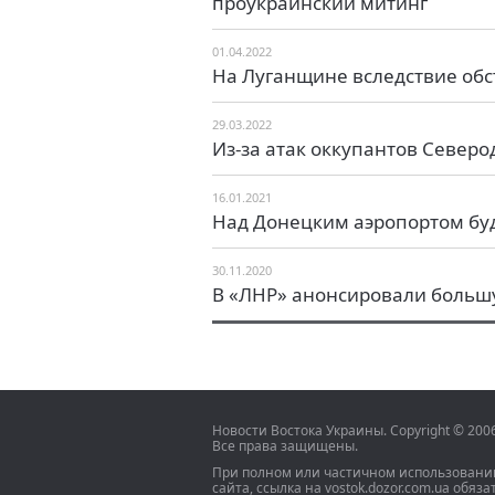
проукраинский митинг
01.04.2022
На Луганщине вследствие обс
29.03.2022
Из-за атак оккупантов Северо
16.01.2021
Над Донецким аэропортом буд
30.11.2020
В «ЛНР» анонсировали большу
Новости Востока Украины. Copyright © 20
Все права защищены.
При полном или частичном использовани
сайта, ссылка на vostok.dozor.com.ua обяза