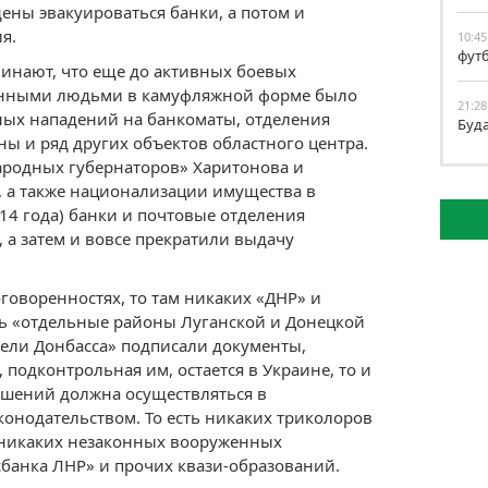
ны эвакуироваться банки, а потом и
я.
10:45
фут
инают, что еще до активных боевых
енными людьми в камуфляжной форме было
21:28
ных нападений на банкоматы, отделения
Буд
ы и ряд других объектов областного центра.
ародных губернаторов» Харитонова и
, а также национализации имущества в
14 года) банки и почтовые отделения
 а затем и вовсе прекратили выдачу
говоренностях, то там никаких «ДНР» и
сть «отдельные районы Луганской и Донецкой
тели Донбасса» подписали документы,
 подконтрольная им, остается в Украине, то и
ашений должна осуществляться в
конодательством. То есть никаких триколоров
 никаких незаконных вооруженных
банка ЛНР» и прочих квази-образований.