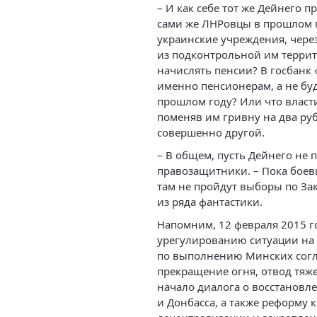
– И как себе тот же Дейнего 
сами же ЛНРовцы в прошлом г
украинские учреждения, чере
из подконтрольной им террит
начислять пенсии? В госбанк 
именно пенсионерам, а не бу
прошлом году? Или что власт
поменяв им гривну на два руб
совершенно другой.
– В общем, пусть Дейнего не
правозащитники. – Пока боев
там не пройдут выборы по За
из ряда фантастики.
Напомним, 12 февраля 2015 г
урегулированию ситуации на 
по выполнению Минских согл
прекращение огня, отвод тяж
начало диалога о восстановл
и Донбасса, а также реформу