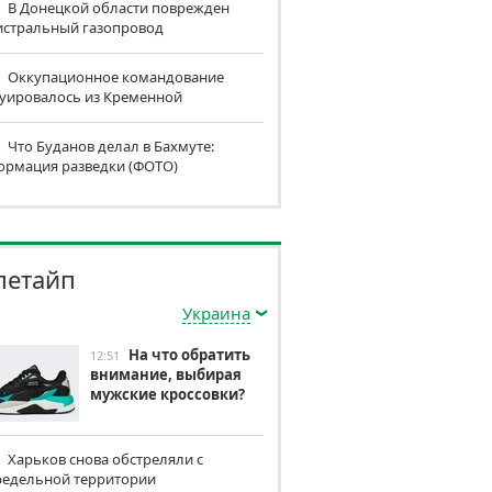
В Донецкой области поврежден
истральный газопровод
Оккупационное командование
куировалось из Кременной
Что Буданов делал в Бахмуте:
ормация разведки (ФОТО)
летайп
Украина
На что обратить
12:51
внимание, выбирая
мужские кроссовки?
Харьков снова обстреляли с
редельной территории