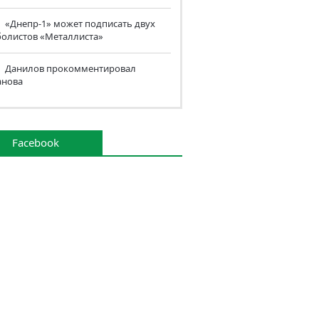
«Днепр-1» может подписать двух
болистов «Металлиста»
Данилов прокомментировал
анова
Facebook