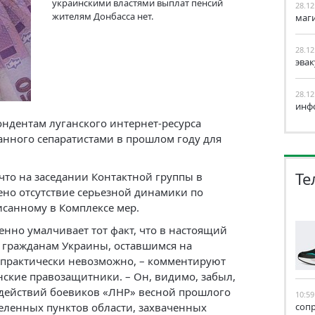
украинскими властями выплат пенсий
28.12
жителям Донбасса нет.
маг
28.12
эва
28.12
инф
ондентам луганского интернет-ресурса
нного сепаратистами в прошлом году для
Те
что на заседании Контактной группы в
ено отсутствие серьезной динамики по
исанному в Комплексе мер.
енно умалчивает тот факт, что в настоящий
 гражданам Украины, оставшимся на
 практически невозможно, – комментируют
ские правозащитники. – Он, видимо, забыл,
 действий боевиков «ЛНР» весной прошлого
10:59
селенных пунктов области, захваченных
соп