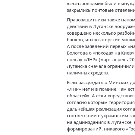
«элэнэровцами» были вынужде
закрылись почтовые отделени
Правозащитники также напом
действий в Луганске вооруж
совершено несколько разбой
банков, инкассаторские машин
А после заявлений первых «н
Болотова о «походах на Киев»
пользу «ЛНР» (март-апрель 20
Луганска сначала ограничили,
наличных средств.
Если рассуждать о Минских до
«ЛНР» нет и в помине. Там е
областей». А если «представи
согласно которым территория,
дальнейшая реализация согл
соответствии с украинским за
на админзданиях в Луганске,
формирований, никакого «Гос