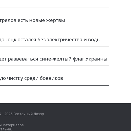
трелов есть новые жертвы
донецк остался без электричества и воды
ет развеваться сине-желтый флаг Украины
ю чистку среди боевиков
06—2026 Восточный Дозор
и материалов
тельна.