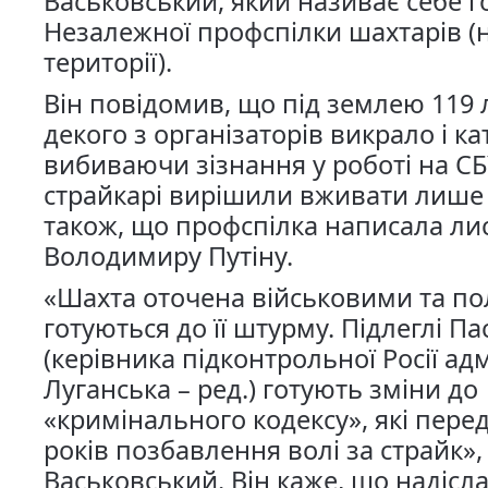
Васьковський, який називає себе 
Незалежної профспілки шахтарів (
території).
Він повідомив, що під землею 119
декого з організаторів викрало і к
вибиваючи зізнання у роботі на СБ
страйкарі вирішили вживати лише хл
також, що профспілка написала ли
Володимиру Путіну.
«Шахта оточена військовими та пол
готуються до її штурму. Підлеглі Па
(керівника підконтрольної Росії адм
Луганська – ред.) готують зміни до
«кримінального кодексу», які пере
років позбавлення волі за страйк»,
Васьковський. Він каже, що надісла