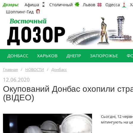
Афиша
Столичный
Львов
Одесса
Х
Дозоры:
Шоппинг-Гид
ДОНБАСС
ХАРЬКОВ
ДНЕПР
ЗАПОРОЖЬЕ
Ф
Главная
/
НОВОСТИ
/
Донбасс
12.06.2020
Окупований Донбас охопили страй
(ВІДЕО)
Сьогдні, 12 черв
мітингують на ц