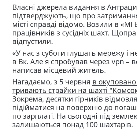
Власні джерела видання в Антраци
підтверджують, що про затриманн
місті справді відомо. Возили в «МГ
працівників з сусідніх шахт. Щопра
відпустили.
«У нас з суботи глушать мережу і 
в Вк. Але я спробував через vpn – в
написав місцевий житель.
Нагадаємо, з 5 червня
в окуповано
тривають страйки на шахті "Комсо
Зокрема, десятки гірників відмовл
підійматися на поверхню до погаш
по зарплаті. На сьогодні під земле
залишаються понад 100 шахтарів.