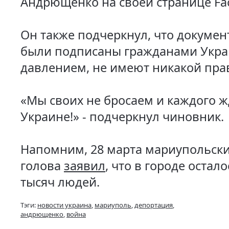
Андрющенко на своей странице Fa
Он также подчеркнул, что докумен
были подписаны гражданами Укр
давлением, не имеют никакой пра
«Мы своих не бросаем и каждого ж
Украине!» - подчеркнул чиновник.
Напомним, 28 марта мариупольски
голова
заявил
, что в городе остал
тысяч людей.
Тэги:
новости украина
,
мариуполь
,
депортация
,
андрющенко
,
война