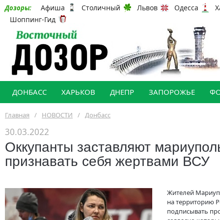
Афиша
Столичный
Львов
Одесса
Х
Дозоры:
Шоппинг-Гид
ДОНБАСС
ХАРЬКОВ
ДНЕПР
ЗАПОРОЖЬЕ
Ф
Главная
/
НОВОСТИ
/
Донбасс
30.03.2022
Оккупанты заставляют мариупол
признавать себя жертвами ВСУ
Жителей Мариуп
на территорию Р
подписывать пр