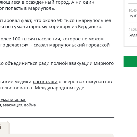
яющиеся в осажденный город. А ни один
ог попасть в Мариуполь.
10:45
фут
атировал факт, что около 90 тысяч мариупольцев
ья по гуманитарному коридору из Бердянска.
21:28
Буд
более 100 тысяч населения, которое не можем
ого делается», - сказал мариупольский городской
во объединиться ради полной эвакуации мирного
льские медики
рассказали
о зверствах оккупантов
тельствовать в Международном суде.
гуманитарная
я
,
эвакуация
,
война
й