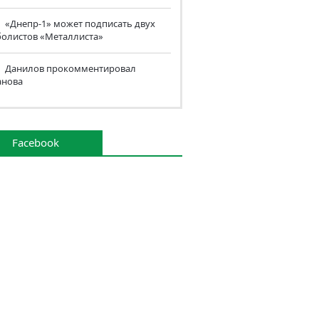
«Днепр-1» может подписать двух
болистов «Металлиста»
Данилов прокомментировал
анова
Facebook