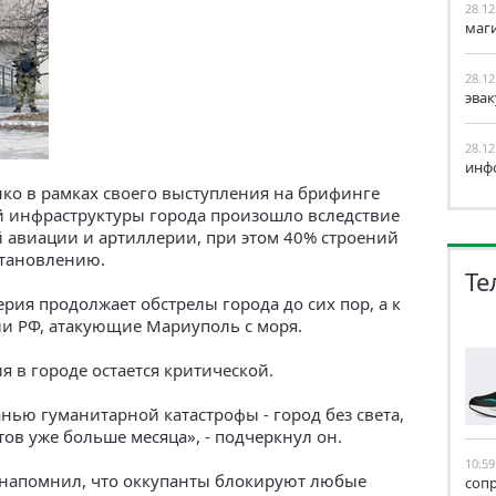
28.12
маг
28.12
эва
28.12
инф
о в рамках своего выступления на брифинге
й инфраструктуры города произошло вследствие
 авиации и артиллерии, при этом 40% строений
становлению.
Те
ерия продолжает обстрелы города до сих пор, а к
и РФ, атакующие Мариуполь с моря.
я в городе остается критической.
нью гуманитарной катастрофы - город без света,
тов уже больше месяца», - подчеркнул он.
10:59
 напомнил, что оккупанты блокируют любые
соп