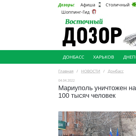
Афиша
Столичный
Дозоры:
Шоппинг-Гид
ДОНБАСС
ХАРЬКОВ
ДНЕП
Главная
/
НОВОСТИ
/
Донбасс
04.04.2022
Мариуполь уничтожен на
100 тысяч человек