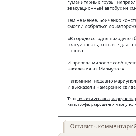
гуманитарные грузы, направл
эвакуационный автобус не см
Тем не менее, Бойченко конст
смогли добраться до Запорож
«В городе сегодня находится 
эвакуировать, хоть все для эт
голова.
И призвал мировое сообщест
населения из Мариуполя.
Напомним, недавно мариупо
и высказали намерение свиде
Тэги:
новости украина
,
мариуполь
,
катастрофа
,
разрушения мариупол
Оставить комментари