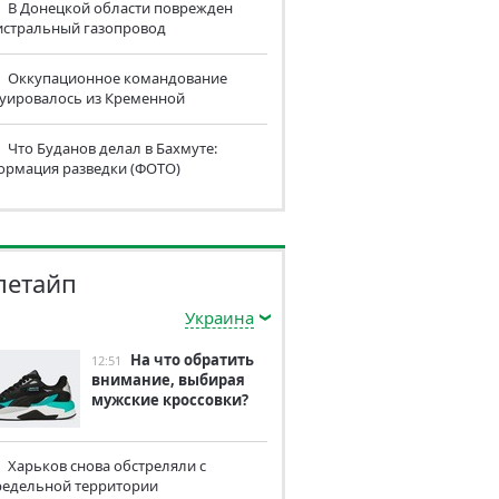
В Донецкой области поврежден
истральный газопровод
Оккупационное командование
куировалось из Кременной
Что Буданов делал в Бахмуте:
ормация разведки (ФОТО)
летайп
Украина
На что обратить
12:51
внимание, выбирая
мужские кроссовки?
Харьков снова обстреляли с
редельной территории